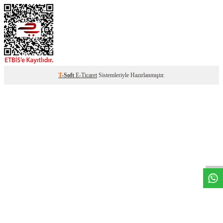
T
-Soft
E-Ticaret
Sistemleriyle Hazırlanmıştır.
W
h
t
s
a
p
p
D
e
s
t
e
H
a
t
t