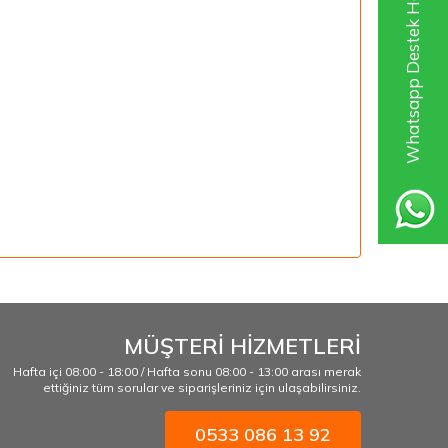
Whatsapp Destek Hattı
MÜŞTERİ HİZMETLERİ
Hafta içi 08:00 - 18:00 / Hafta sonu 08:00 - 13:00 arası merak
ettiğiniz tüm sorular ve siparişleriniz için ulaşabilirsiniz.
0533 086 13 92