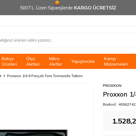
500TL Üzeri Siparişlerde
KARGO ÜCRETSİZ
Bahçe
Ölçü
Mikro
Kamp
Yapıştırıcılar
Ürünleri
Aletleri
Aletler
Malzemeleri
r
Proxxon 1/4 9 Parçalı Torx Tornavida Takımı
PROXXON
Proxxon 1/
Barkod :
40062742
1.528,