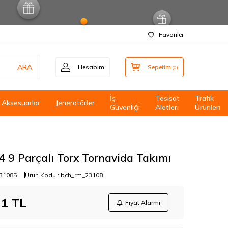
Favoriler
ARA
Hesabım
Sepetim
(
0
)
İş
Tesisat
Trafik
Aksesuarlar
Jeneratörler
Güvenliği
Aletleri
Ürünleri
4 9 Parçalı Torx Tornavida Takımı
31085
Ürün Kodu :
bch_rm_23108
21
TL
Fiyat Alarmı