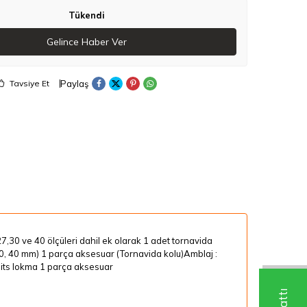
Tükendi
Gelince Haber Ver
Paylaş
Tavsiye Et
27,30 ve 40 ölçüleri dahil ek olarak 1 adet tornavida
27, 30, 40 mm) 1 parça aksesuar (Tornavida kolu)Amblaj :
a bits lokma 1 parça aksesuar