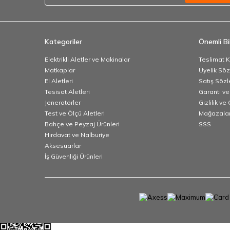
Kategoriler
Önemli Bil
Elektrikli Aletler ve Makinalar
Teslimat K
Matkaplar
Üyelik Sö
El Aletleri
Satış Söz
Tesisat Aletleri
Garanti ve
Jeneratörler
Gizlilik ve
Test ve Ölçü Aletleri
Mağazalar
Bahçe ve Peyzaj Ürünleri
SSS
Hırdavat ve Nalburiye
Aksesuarlar
İş Güvenliği Ürünleri