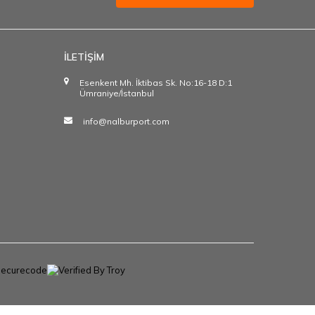
İLETİŞİM
Esenkent Mh. İktibas Sk. No:16-18 D:1
Ümraniye/İstanbul
info@nalburport.com