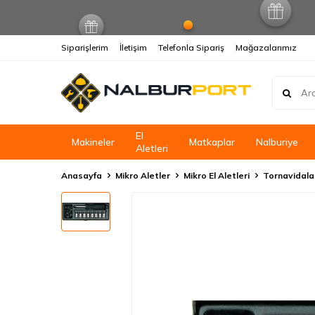
Siparişlerim
İletişim
Telefonla Sipariş
Mağazalarımız
El
Makineler
Matkaplar
Nalburiye
Aletleri
Anasayfa
Mikro Aletler
Mikro El Aletleri
Tornavidala