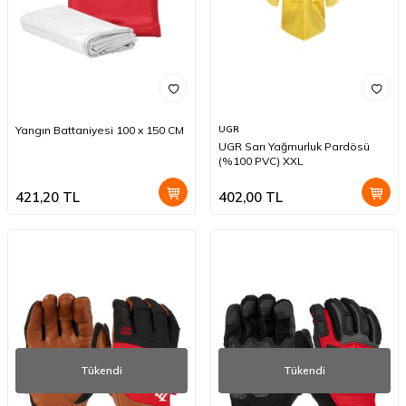
Yangın Battaniyesi 100 x 150 CM
UGR
UGR Sarı Yağmurluk Pardösü
(%100 PVC) XXL
421,20
TL
402,00
TL
Tükendi
Tükendi