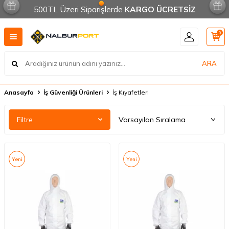
500TL Üzeri Siparişlerde
KARGO ÜCRETSİZ
0
ARA
Anasayfa
İş Güvenliği Ürünleri
İş Kıyafetleri
Filtre
Yeni
Yeni