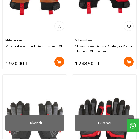
Milwaukee
Milwaukee
Milwaukee Hibrit Deri Eldiven XL
Milwaukee Darbe Önleyici Yıkım
Eldiveni XL Beden
1.920,00
TL
1.248,50
TL
W
h
a
t
a
p
p
D
e
s
t
e
H
a
t
t
Tükendi
Tükendi