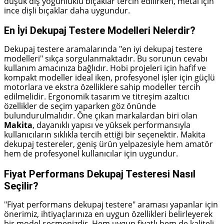
düşük diş yoğunluklu bıçaklar tercih edilirken, metal için
ince dişli bıçaklar daha uygundur.
En İyi Dekupaj Testere Modelleri Nelerdir?
Dekupaj testere aramalarında "en iyi dekupaj testere
modelleri" sıkça sorgulanmaktadır. Bu sorunun cevabı
kullanım amacınıza bağlıdır. Hobi projeleri için hafif ve
kompakt modeller ideal iken, profesyonel işler için güçlü
motorlara ve ekstra özelliklere sahip modeller tercih
edilmelidir. Ergonomik tasarım ve titreşim azaltıcı
özellikler de seçim yaparken göz önünde
bulundurulmalıdır. Öne çıkan markalardan biri olan
Makita
, dayanıklı yapısı ve yüksek performansıyla
kullanıcıların sıklıkla tercih ettiği bir seçenektir. Makita
dekupaj testereler, geniş ürün yelpazesiyle hem amatör
hem de profesyonel kullanıcılar için uygundur.
Fiyat Performans Dekupaj Testeresi Nasıl
Seçilir?
"Fiyat performans dekupaj testere" araması yapanlar için
önerimiz, ihtiyaçlarınıza en uygun özellikleri belirleyerek
bir model seçmenizdir. Hem uygun fiyatlı hem de kaliteli