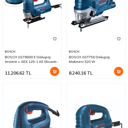
BOSCH
BOSCH
BOSCH GST8000 E Dekupaj
BOSCH GST750 Dekupaj
testere + GEX 125-1 AE Eksantrik
Makinesi 520 W
Zımpara Set
11.206,62
TL
8.240,16
TL