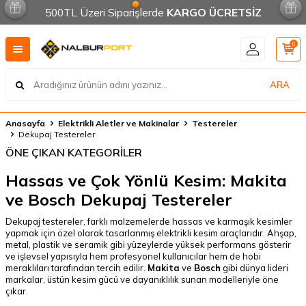
500TL Üzeri Siparişlerde
KARGO ÜCRETSİZ
0
ARA
Anasayfa
Elektrikli Aletler ve Makinalar
Testereler
Dekupaj Testereler
ÖNE ÇIKAN KATEGORİLER
Hassas ve Çok Yönlü Kesim: Makita
ve Bosch Dekupaj Testereler
Dekupaj testereler, farklı malzemelerde hassas ve karmaşık kesimler
yapmak için özel olarak tasarlanmış elektrikli kesim araçlarıdır. Ahşap,
metal, plastik ve seramik gibi yüzeylerde yüksek performans gösterir
ve işlevsel yapısıyla hem profesyonel kullanıcılar hem de hobi
meraklıları tarafından tercih edilir.
Makita
ve
Bosch
gibi dünya lideri
markalar, üstün kesim gücü ve dayanıklılık sunan modelleriyle öne
çıkar.