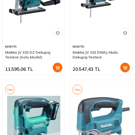
MAKITA
MAKITA
Makita JV 103 DZ Dekupaj
Makita JV 102 DWAJ Akülü
Testere (Solo Model)
Dekupaj Testere
11.595,06
TL
20.547,43
TL
Yeni
Yeni