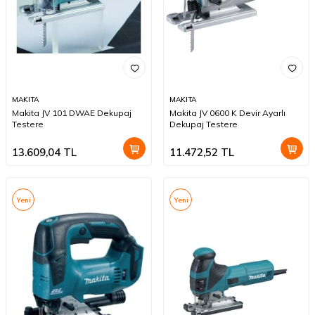
MAKITA
MAKITA
Makita JV 101 DWAE Dekupaj
Makita JV 0600 K Devir Ayarlı
Testere
Dekupaj Testere
13.609,04
TL
11.472,52
TL
Yeni
Yeni