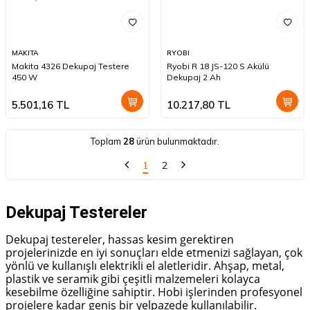
MAKITA
RYOBI
Makita 4326 Dekupaj Testere
Ryobi R 18 JS-120 S Akülü
450 W
Dekupaj 2 Ah
5.501,16
TL
10.217,80
TL
Toplam
28
ürün bulunmaktadır.
1
2
Dekupaj Testereler
Dekupaj testereler, hassas kesim gerektiren
projelerinizde en iyi sonuçları elde etmenizi sağlayan, çok
yönlü ve kullanışlı elektrikli el aletleridir. Ahşap, metal,
plastik ve seramik gibi çeşitli malzemeleri kolayca
kesebilme özelliğine sahiptir. Hobi işlerinden profesyonel
projelere kadar geniş bir yelpazede kullanılabilir.