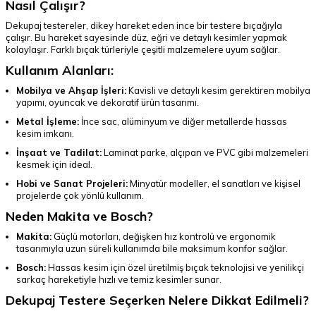
Nasıl Çalışır?
Dekupaj testereler, dikey hareket eden ince bir testere bıçağıyla
çalışır. Bu hareket sayesinde düz, eğri ve detaylı kesimler yapmak
kolaylaşır. Farklı bıçak türleriyle çeşitli malzemelere uyum sağlar.
Kullanım Alanları:
Mobilya ve Ahşap İşleri:
Kavisli ve detaylı kesim gerektiren mobilya
yapımı, oyuncak ve dekoratif ürün tasarımı.
Metal İşleme:
İnce sac, alüminyum ve diğer metallerde hassas
kesim imkanı.
İnşaat ve Tadilat:
Laminat parke, alçıpan ve PVC gibi malzemeleri
kesmek için ideal.
Hobi ve Sanat Projeleri:
Minyatür modeller, el sanatları ve kişisel
projelerde çok yönlü kullanım.
Neden Makita ve Bosch?
Makita:
Güçlü motorları, değişken hız kontrolü ve ergonomik
tasarımıyla uzun süreli kullanımda bile maksimum konfor sağlar.
Bosch:
Hassas kesim için özel üretilmiş bıçak teknolojisi ve yenilikçi
sarkaç hareketiyle hızlı ve temiz kesimler sunar.
Dekupaj Testere Seçerken Nelere Dikkat Edilmeli?