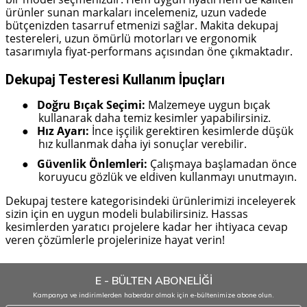
ürünler sunan markaları incelemeniz, uzun vadede
bütçenizden tasarruf etmenizi sağlar. Makita dekupaj
testereleri, uzun ömürlü motorları ve ergonomik
tasarımıyla fiyat-performans açısından öne çıkmaktadır.
Dekupaj Testeresi Kullanım İpuçları
Doğru Bıçak Seçimi:
Malzemeye uygun bıçak
●
kullanarak daha temiz kesimler yapabilirsiniz.
Hız Ayarı:
İnce işçilik gerektiren kesimlerde düşük
●
hız kullanmak daha iyi sonuçlar verebilir.
Güvenlik Önlemleri:
Çalışmaya başlamadan önce
●
koruyucu gözlük ve eldiven kullanmayı unutmayın.
Dekupaj testere kategorisindeki ürünlerimizi inceleyerek
sizin için en uygun modeli bulabilirsiniz. Hassas
kesimlerden yaratıcı projelere kadar her ihtiyaca cevap
veren çözümlerle projelerinize hayat verin!
E - BÜLTEN ABONELİĞİ
Kampanya ve indirimlerden haberdar olmak için e-bültenimize abone olun.