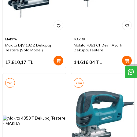
MAKITA
MAKITA
W
h
a
t
a
p
p
D
e
s
t
e
H
a
t
t
Makita DJV 182 Z Dekupaj
Makita 4351 CT Devir Ayarlı
Testere (Solo Model)
Dekupaj Testere
17.810,17
TL
14.616,04
TL
Yeni
Yeni