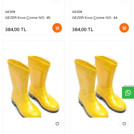
GEZER
GEZER
GEZER Kısa Çizme NO: 45
GEZER Kısa Çizme NO: 44
384,00
TL
384,00
TL
W
h
a
t
a
p
p
D
e
s
t
e
H
a
t
t