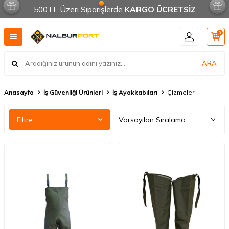
500TL Üzeri Siparişlerde
KARGO ÜCRETSİZ
0
ARA
Anasayfa
İş Güvenliği Ürünleri
İş Ayakkabıları
Çizmeler
Filtre