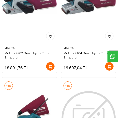
W
h
a
t
a
p
p
D
e
s
t
e
H
a
t
t
MAKITA
MAKITA
Makita 9902 Devir Ayarlı Tank
Makita 9404 Devir Ayarlı Tank
Zımpara
Zımpara
18.891,76
TL
19.607,04
TL
Yeni
Yeni