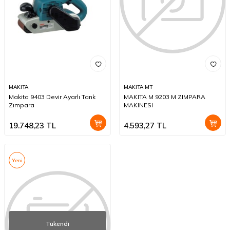
MAKITA
MAKITA MT
Makita 9403 Devir Ayarlı Tank
MAKITA M 9203 M ZIMPARA
Zımpara
MAKINESI
19.748,23
TL
4.593,27
TL
Yeni
Tükendi