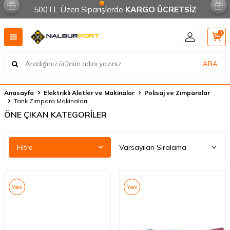
500TL Üzeri Siparişlerde
KARGO ÜCRETSİZ
0
ARA
Anasayfa
Elektrikli Aletler ve Makinalar
Polisaj ve Zımparalar
Tank Zımpara Makinaları
ÖNE ÇIKAN KATEGORİLER
Filtre
Yeni
Yeni