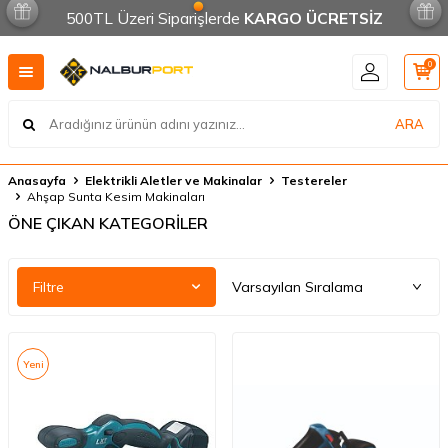
500TL Üzeri Siparişlerde
KARGO ÜCRETSİZ
0
ARA
Anasayfa
Elektrikli Aletler ve Makinalar
Testereler
Ahşap Sunta Kesim Makinaları
ÖNE ÇIKAN KATEGORİLER
Filtre
Yeni