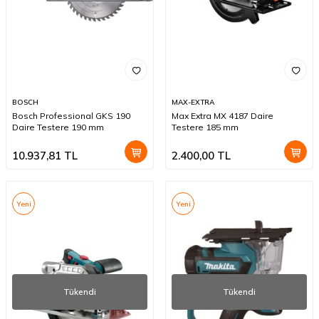
BOSCH
MAX-EXTRA
Bosch Professional GKS 190
Max Extra MX 4187 Daire
Daire Testere 190 mm
Testere 185 mm
10.937,81
TL
2.400,00
TL
Yeni
Yeni
Tükendi
Tükendi