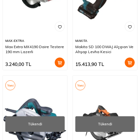
MAX-EXTRA
MAKITA
Max Extra MX4190 Daire Testere
Makita SD 100 DWAJ Alçıpan Ve
190 mm Lazerli
Ahşap Levha Kesici
3.240,00
TL
15.413,90
TL
Yeni
Yeni
Tükendi
Tükendi