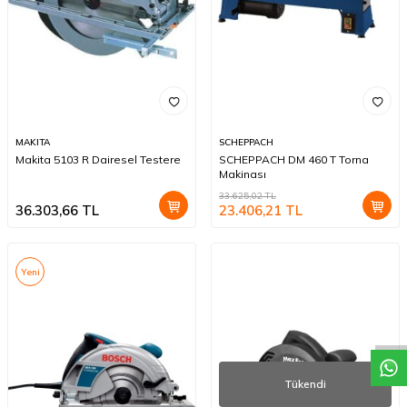
MAKITA
SCHEPPACH
Makita 5103 R Dairesel Testere
SCHEPPACH DM 460 T Torna
Makinası
33.625,02
TL
36.303,66
TL
23.406,21
TL
Yeni
W
h
a
t
a
p
p
D
e
s
t
e
H
a
t
t
Tükendi