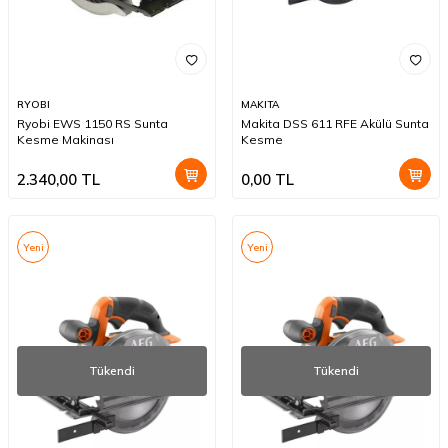
RYOBI
MAKITA
Ryobi EWS 1150 RS Sunta
Makita DSS 611 RFE Akülü Sunta
Kesme Makinası
Kesme
2.340,00
TL
0,00
TL
Yeni
Yeni
Tükendi
Tükendi