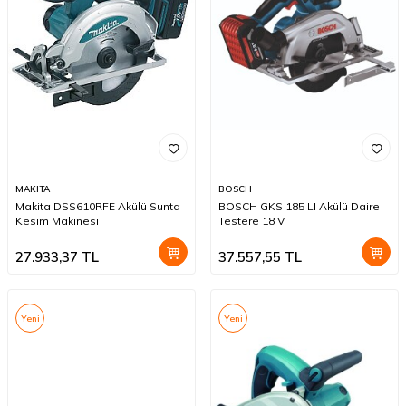
MAKITA
BOSCH
Makita DSS610RFE Akülü Sunta
BOSCH GKS 185 LI Akülü Daire
Kesim Makinesi
Testere 18 V
27.933,37
TL
37.557,55
TL
Yeni
Yeni