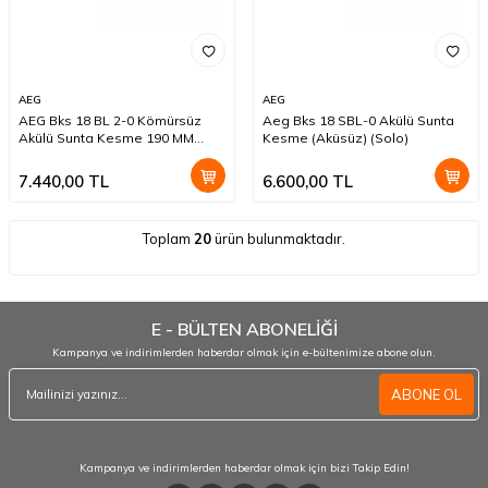
AEG
AEG
AEG Bks 18 BL 2-0 Kömürsüz
Aeg Bks 18 SBL-0 Akülü Sunta
Akülü Sunta Kesme 190 MM
Kesme (Aküsüz) (Solo)
(Aküsüz) (Solo)
7.440,00
TL
6.600,00
TL
Toplam
20
ürün bulunmaktadır.
E - BÜLTEN ABONELİĞİ
Kampanya ve indirimlerden haberdar olmak için e-bültenimize abone olun.
ABONE OL
Kampanya ve indirimlerden haberdar olmak için bizi Takip Edin!