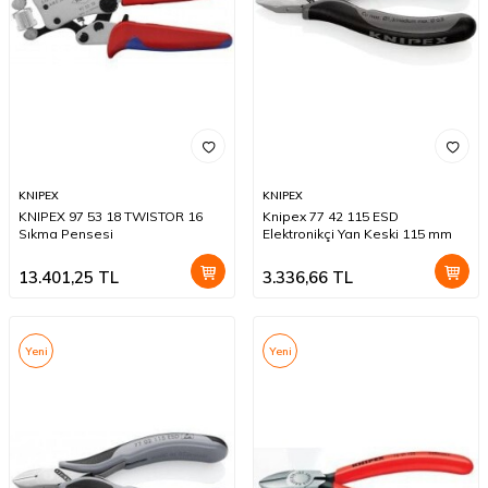
KNIPEX
KNIPEX
KNIPEX 97 53 18 TWISTOR 16
Knipex 77 42 115 ESD
Sıkma Pensesi
Elektronikçi Yan Keski 115 mm
13.401,25
TL
3.336,66
TL
Yeni
Yeni