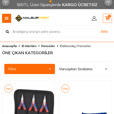
500TL Üzeri Siparişlerde
KARGO ÜCRETSİZ
0
ARA
Anasayfa
El Aletleri
Penseler
Elektronikçi Penseler
ÖNE ÇIKAN KATEGORİLER
Filtre
Yeni
Yeni