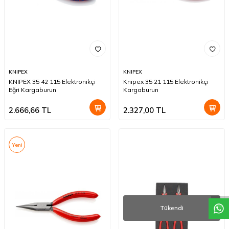
KNIPEX
KNIPEX
KNIPEX 35 42 115 Elektronikçi
Knipex 35 21 115 Elektronikçi
Eğri Kargaburun
Kargaburun
2.666,66
TL
2.327,00
TL
Yeni
W
h
a
t
a
p
p
D
e
s
t
e
H
a
t
t
Tükendi