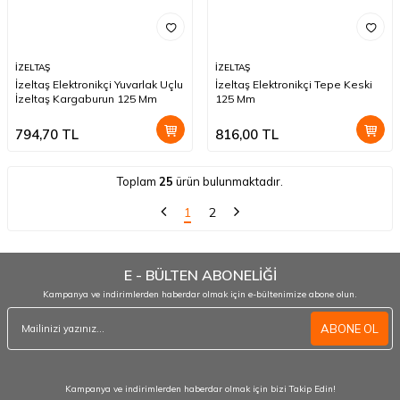
İZELTAŞ
İZELTAŞ
İzeltaş Elektronikçi Yuvarlak Uçlu
İzeltaş Elektronikçi Tepe Keski
İzeltaş Kargaburun 125 Mm
125 Mm
794,70
TL
816,00
TL
Toplam
25
ürün bulunmaktadır.
1
2
E - BÜLTEN ABONELİĞİ
Kampanya ve indirimlerden haberdar olmak için e-bültenimize abone olun.
ABONE OL
Kampanya ve indirimlerden haberdar olmak için bizi Takip Edin!