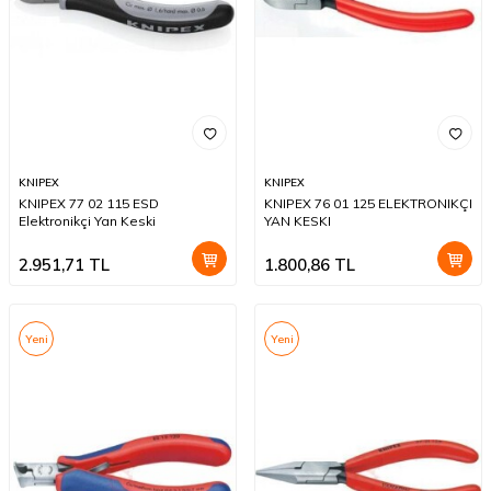
KNIPEX
KNIPEX
KNIPEX 77 02 115 ESD
KNIPEX 76 01 125 ELEKTRONIKÇI
Elektronikçi Yan Keski
YAN KESKI
2.951,71
TL
1.800,86
TL
Yeni
Yeni