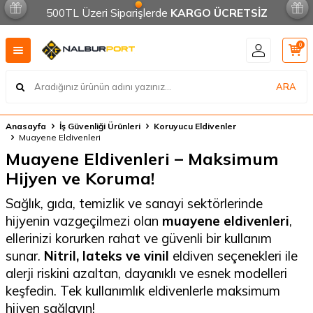
500TL Üzeri Siparişlerde
KARGO ÜCRETSİZ
0
ARA
Anasayfa
İş Güvenliği Ürünleri
Koruyucu Eldivenler
Muayene Eldivenleri
Muayene Eldivenleri – Maksimum
Hijyen ve Koruma!
Sağlık, gıda, temizlik ve sanayi sektörlerinde
hijyenin vazgeçilmezi olan
muayene eldivenleri
,
ellerinizi korurken rahat ve güvenli bir kullanım
sunar.
Nitril, lateks ve vinil
eldiven seçenekleri ile
alerji riskini azaltan, dayanıklı ve esnek modelleri
keşfedin. Tek kullanımlık eldivenlerle maksimum
hijyen sağlayın!