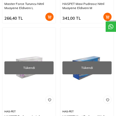
W
h
a
t
a
p
p
D
e
s
t
e
H
a
t
t
Master Force Turuncu Nitril
HASPET Mavi Pudrasız Nitril
Muayene Eldiveni L
Muayene Eldiveni M
266,40
TL
341,00
TL
Tükendi
Tükendi
HAS-PET
HAS-PET