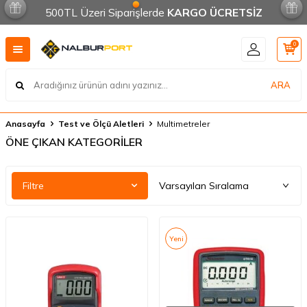
500TL Üzeri Siparişlerde
KARGO ÜCRETSİZ
0
ARA
Anasayfa
Test ve Ölçü Aletleri
Multimetreler
ÖNE ÇIKAN KATEGORİLER
Filtre
Yeni