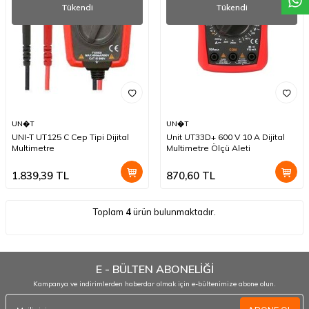
Tükendi
Tükendi
UN�T
UN�T
UNI-T UT125 C Cep Tipi Dijital
Unit UT33D+ 600 V 10 A Dijital
Multimetre
Multimetre Ölçü Aleti
1.839,39
TL
870,60
TL
Toplam
4
ürün bulunmaktadır.
E - BÜLTEN ABONELİĞİ
Kampanya ve indirimlerden haberdar olmak için e-bültenimize abone olun.