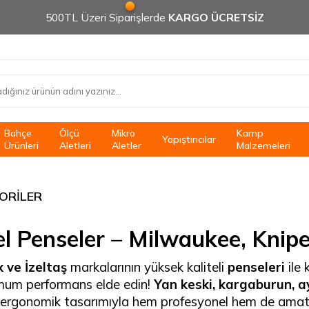
500TL Üzeri Siparişlerde
KARGO ÜCRETSİZ
Bahçe
Ölçü
Mikro
Kamp
Yapıştırıcılar
Ürünleri
Aletleri
Aletler
Malzemeleri
ORİLER
l Penseler – Milwaukee, Knipex 
 ve İzeltaş
markalarının yüksek kaliteli
penseleri
ile 
mum performans elde edin!
Yan keski, kargaburun, a
ergonomik tasarımıyla hem profesyonel hem de amatör 