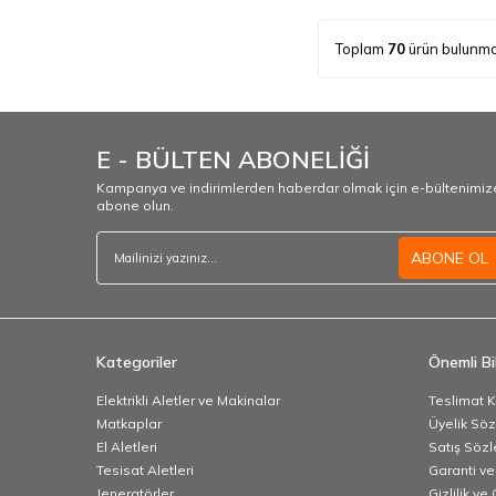
Toplam
70
ürün bulunma
E - BÜLTEN ABONELİĞİ
Kampanya ve indirimlerden haberdar olmak için e-bültenimiz
abone olun.
ABONE OL
Kategoriler
Önemli Bil
Elektrikli Aletler ve Makinalar
Teslimat K
Matkaplar
Üyelik Sö
El Aletleri
Satış Söz
Tesisat Aletleri
Garanti ve
Jeneratörler
Gizlilik ve