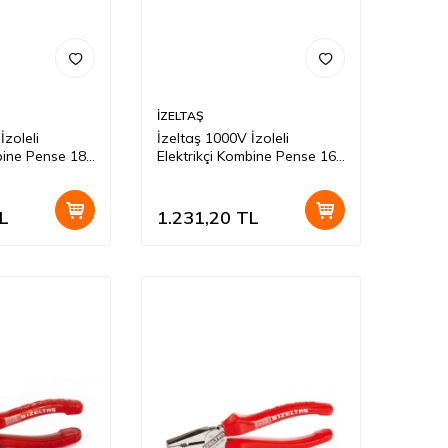
İZELTAŞ
İzoleli
İzeltaş 1000V İzoleli
mbine Pense 180
Elektrikçi Kombine Pense 160
Mm
L
1.231,20
TL