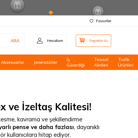
Favoriler
ARA
Hesabım
Sepetim
(
0
)
İş
Tesisat
Trafik
Aksesuarlar
Jeneratörler
Güvenliği
Aletleri
Ürünleri
ve İzeltaş Kalitesi!
kesme, kavrama ve şekillendirme
yarlı pense ve daha fazlası
, dayanıklı
kullanıcılara hitap ediyor.