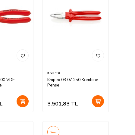
KNIPEX
200 VDE
Knipex 03 07 250 Kombine
e
Pense
L
3.501,83
TL
Yeni