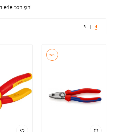
lerle tanışın!
4
3
Yeni