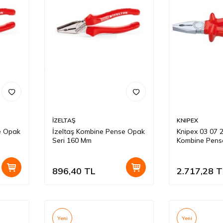
İZELTAŞ
KNIPEX
e Opak
İzeltaş Kombine Pense Opak
Knipex 03 07 
Seri 160 Mm
Kombine Pens
896,40
TL
2.717,28
T
Yeni
Yeni