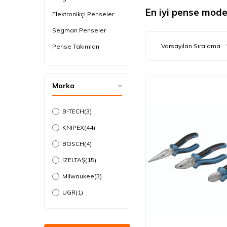
En iyi pense model
Elektronikçi Penseler
Segman Penseler
Pense Takımları
Pabuç ve Yüksük
Sıkmalar
Marka
B-TECH
(3)
KNIPEX
(44)
BOSCH
(4)
İZELTAŞ
(15)
Milwaukee
(3)
UGR
(1)