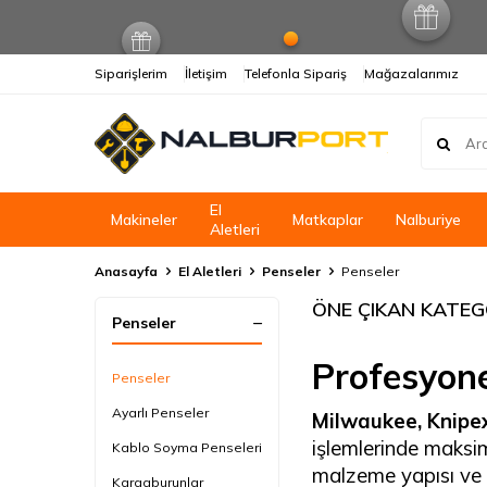
Siparişlerim
İletişim
Telefonla Sipariş
Mağazalarımız
El
Makineler
Matkaplar
Nalburiye
Aletleri
Anasayfa
El Aletleri
Penseler
Penseler
ÖNE ÇIKAN KATEG
Penseler
Profesyone
Penseler
Ayarlı Penseler
Milwaukee, Knipex
işlemlerinde maksi
Kablo Soyma Penseleri
malzeme yapısı ve 
Kargaburunlar