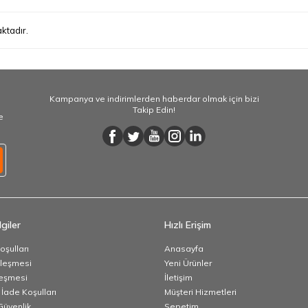
ktadır.
Kampanya ve indirimlerden haberdar olmak için bizi
Takip Edin!
e
giler
Hızlı Erişim
oşulları
Anasayfa
zleşmesi
Yeni Ürünler
leşmesi
İletişim
 İade Koşulları
Müşteri Hizmetleri
 Güvenlik
Sepetim