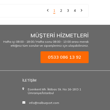
1
2
3
4
MÜŞTERİ HİZMETLERİ
Hafta içi 08:00 - 18:00 / Hafta sonu 08:00 - 13:00 arası merak
ettiğiniz tüm sorular ve siparişleriniz için ulaşabilirsiniz.
0533 086 13 92
İLETİŞİM
Esenkent Mh. İktibas Sk. No:16-18 D:1
Ümraniye/İstanbul
info@nalburport.com