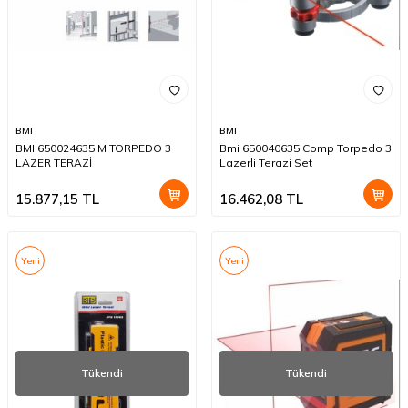
BMI
BMI
BMI 650024635 M TORPEDO 3
Bmi 650040635 Comp Torpedo 3
LAZER TERAZİ
Lazerli Terazi Set
15.877,15
TL
16.462,08
TL
Yeni
Yeni
Tükendi
Tükendi