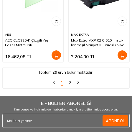
AEG
MAX-EXTRA
AEG CLG220-K Çizgili Yeşil
Max Extra MXP 02 G 510 nm Li-
Lazer Metre Kiti
lon Yeşil Manyetik Tutuculu Nivo
Lazer Metre
16.462,08
TL
3.204,00
TL
Toplam
29
ürün bulunmaktadır.
1
2
E - BÜLTEN ABONELİĞİ
Kampanya ve indirimlerden haberdar olmak için e-bültenimize abone olun.
ABONE OL