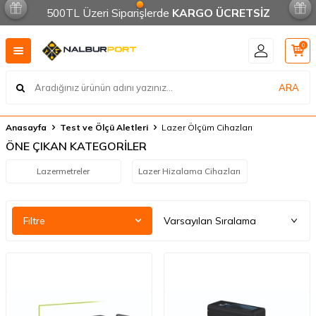
500TL Üzeri Siparişlerde
KARGO ÜCRETSİZ
0
ARA
Anasayfa
Test ve Ölçü Aletleri
Lazer Ölçüm Cihazları
ÖNE ÇIKAN KATEGORİLER
Lazermetreler
Lazer Hizalama Cihazları
Filtre