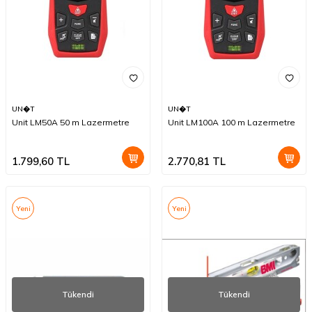
UN�T
UN�T
Unit LM50A 50 m Lazermetre
Unit LM100A 100 m Lazermetre
1.799,60
TL
2.770,81
TL
Yeni
Yeni
Tükendi
Tükendi