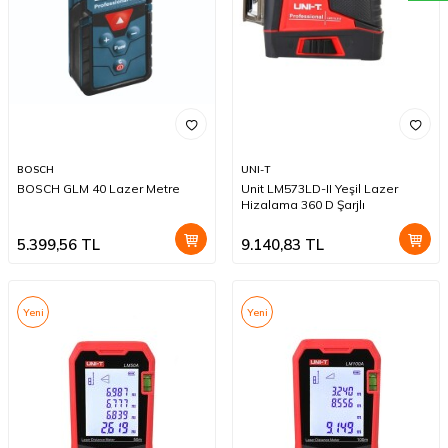
BOSCH
UNI-T
BOSCH GLM 40 Lazer Metre
Unit LM573LD-II Yeşil Lazer
Hizalama 360 D Şarjlı
5.399,56
TL
9.140,83
TL
Yeni
Yeni