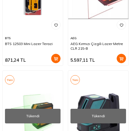
BTS
AEG
BTS 12503 Mini Lazer Terazi
AEG Kırmızı Çizgili Lazer Metre
CLR 215-B
871,24
TL
5.597,11
TL
Yeni
Yeni
Tükendi
Tükendi