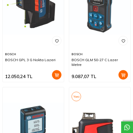
BOSCH
BOSCH
BOSCH GPL 3 G Nokta Lazeri
BOSCH GLM 50-27 C Lazer
Metre
12.050,24
TL
9.087,07
TL
Yeni
W
h
a
t
a
p
p
D
e
s
t
e
H
a
t
t