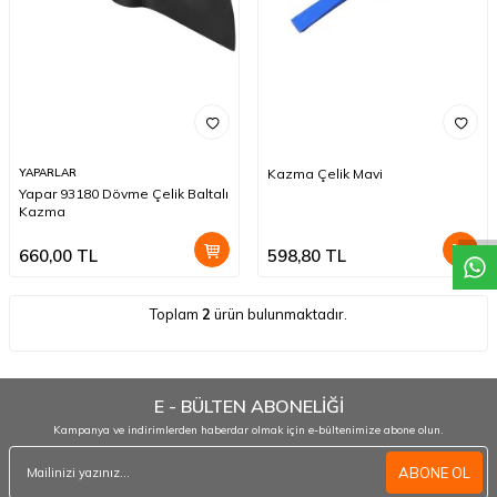
W
h
a
t
a
p
p
D
e
s
t
e
H
a
t
t
YAPARLAR
Kazma Çelik Mavi
Yapar 93180 Dövme Çelik Baltalı
Kazma
660,00
TL
598,80
TL
Toplam
2
ürün bulunmaktadır.
E - BÜLTEN ABONELİĞİ
Kampanya ve indirimlerden haberdar olmak için e-bültenimize abone olun.
ABONE OL