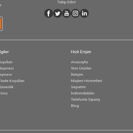
Takip Edin!
e
giler
Hızlı Erişim
oşulları
Anasayfa
zleşmesi
Yeni Ürünler
leşmesi
İletişim
 İade Koşulları
Müşteri Hizmetleri
 Güvenlik
Sepetim
ımız
İndirimdekiler
Telefonla Sipariş
Blog