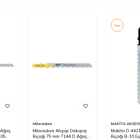
Yeni
Milwaukee
MAKİTA AKSES
 Ağaç
Milwaukee Ahşap Dekupaj
Makita D-442
105
Bıçağı 75 mm T144 D Ağaç 5
Bıçağı B-10 E