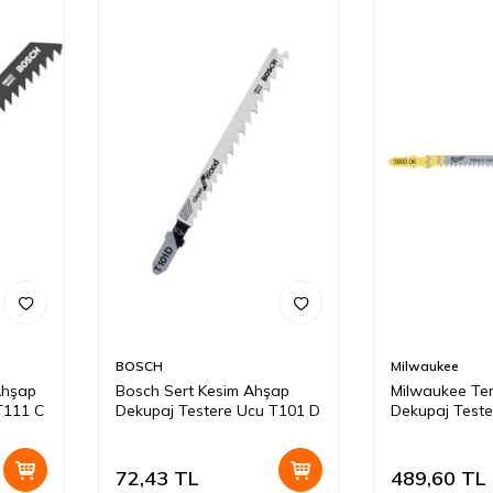
BOSCH
Milwaukee
Ahşap
Bosch Sert Kesim Ahşap
Milwaukee Te
T111 C
Dekupaj Testere Ucu T101 D
Dekupaj Teste
72,43
TL
489,60
TL