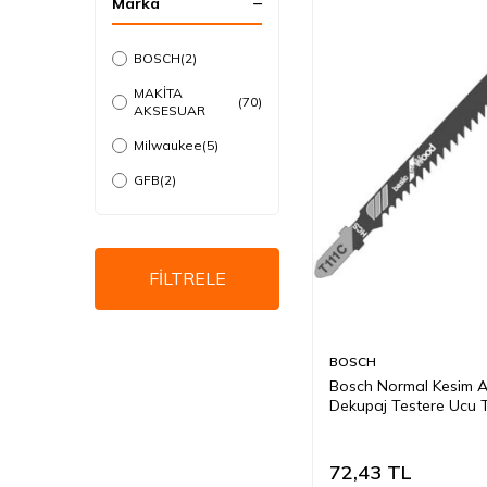
Marka
BOSCH
(2)
MAKİTA
(70)
AKSESUAR
Milwaukee
(5)
GFB
(2)
FİLTRELE
BOSCH
Bosch Normal Kesim 
Dekupaj Testere Ucu 
72,43
TL