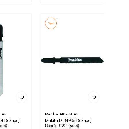
Yeni
UAR
MAKİTA AKSESUAR
14 Dekupaj
Makita D-34908 Dekupaj
şdeğ
Bıçağı B-22 Eşdeğ