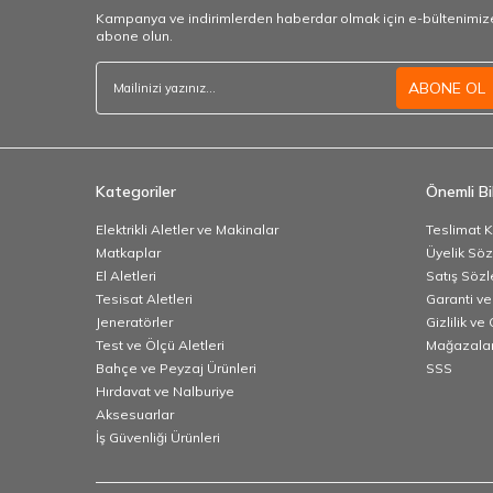
Kampanya ve indirimlerden haberdar olmak için e-bültenimiz
abone olun.
ABONE OL
Kategoriler
Önemli Bil
Elektrikli Aletler ve Makinalar
Teslimat K
Matkaplar
Üyelik Sö
El Aletleri
Satış Söz
Tesisat Aletleri
Garanti ve
Jeneratörler
Gizlilik ve
Test ve Ölçü Aletleri
Mağazalar
Bahçe ve Peyzaj Ürünleri
SSS
Hırdavat ve Nalburiye
Aksesuarlar
İş Güvenliği Ürünleri