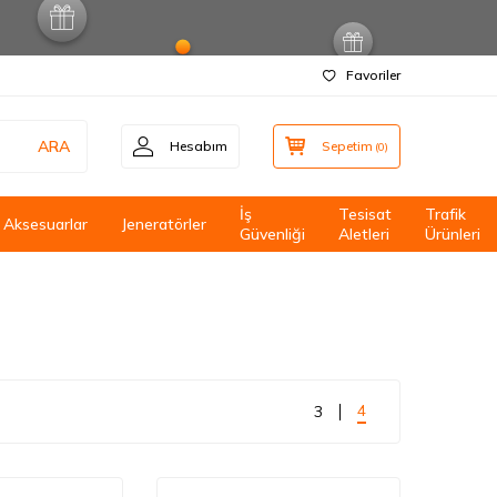
Favoriler
ARA
Hesabım
Sepetim
(
0
)
İş
Tesisat
Trafik
Aksesuarlar
Jeneratörler
Güvenliği
Aletleri
Ürünleri
4
3