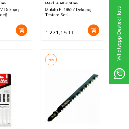
UAR
MAKİTA AKSESUAR
Whatsapp Destek Hattı
77 Dekupaj
Makita B-48527 Dekupaj
şdeğ
Testere Seti
1.271,15
TL
Yeni