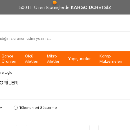
500TL Üzeri Siparişlerde
KARGO ÜCRETSİZ
Bahçe
Ölçü
Mikro
Kamp
Yapıştırıcılar
Ürünleri
Aletleri
Aletler
Malzemeleri
re Uçları
ORİLER
Tükenenleri Gösterme