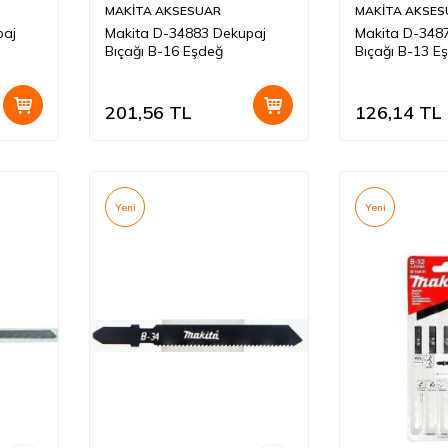
MAKİTA AKSESUAR
MAKİTA AKSES
paj
Makita D-34883 Dekupaj
Makita D-348
Bıçağı B-16 Eşdeğ
Bıçağı B-13 E
201,56
TL
126,14
TL
Yeni
Yeni