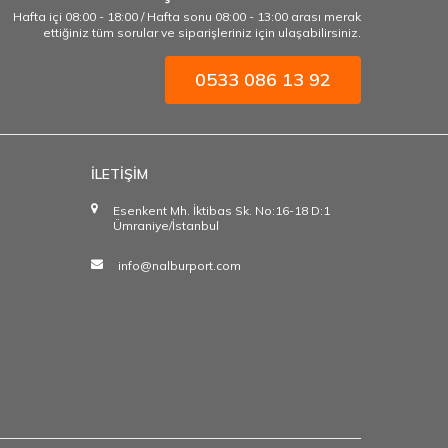
Hafta içi 08:00 - 18:00 / Hafta sonu 08:00 - 13:00 arası merak
ettiğiniz tüm sorular ve siparişleriniz için ulaşabilirsiniz.
0533 086 13 92
İLETİŞİM
Esenkent Mh. İktibas Sk. No:16-18 D:1
Ümraniye/İstanbul
info@nalburport.com