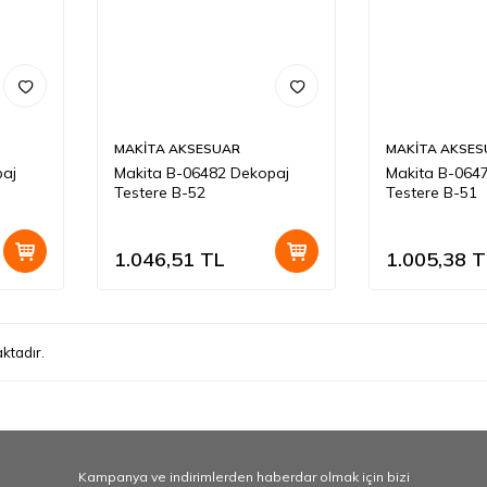
MAKİTA AKSESUAR
MAKİTA AKSES
paj
Makita B-06482 Dekopaj
Makita B-064
Testere B-52
Testere B-51
1.046,51
TL
1.005,38
T
ktadır.
Kampanya ve indirimlerden haberdar olmak için bizi