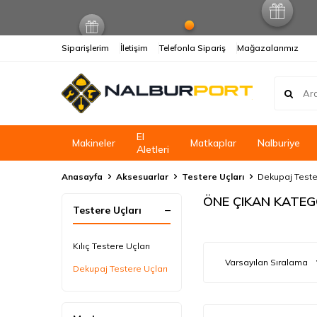
Siparişlerim
İletişim
Telefonla Sipariş
Mağazalarımız
El
Makineler
Matkaplar
Nalburiye
Aletleri
Anasayfa
Aksesuarlar
Testere Uçları
Dekupaj Teste
ÖNE ÇIKAN KATEG
Testere Uçları
Kılıç Testere Uçları
Dekupaj Testere Uçları