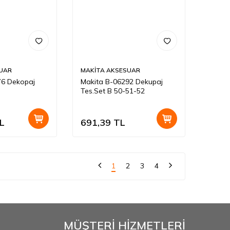
UAR
MAKİTA AKSESUAR
76 Dekopaj
Makita B-06292 Dekupaj
Tes.Set B 50-51-52
L
691,39
TL
1
2
3
4
MÜŞTERİ HİZMETLERİ