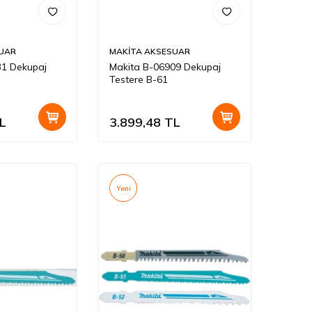
UAR
MAKİTA AKSESUAR
31 Dekupaj
Makita B-06909 Dekupaj
Testere B-61
L
3.899,48
TL
Yeni