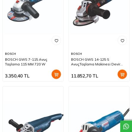
BOSCH
BOSCH
BOSCH GWS 7-115 Avuç
BOSCH GWS 14-125 S
Taşlama 115 MM 720 W
AvuçTaşlama Makinesi Devir
Ayarlı 125 mm
3.350,40
TL
11.852,70
TL
W
h
a
t
a
p
p
D
e
s
t
e
H
a
t
t