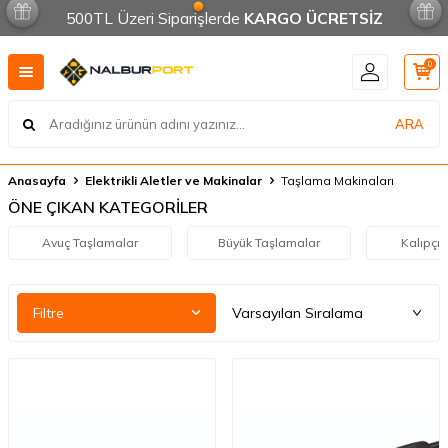
500TL Üzeri Siparişlerde
KARGO ÜCRETSİZ
0
ARA
Anasayfa
Elektrikli Aletler ve Makinalar
Taşlama Makinaları
ÖNE ÇIKAN KATEGORİLER
Avuç Taşlamalar
Büyük Taşlamalar
Kalıpçı
Filtre