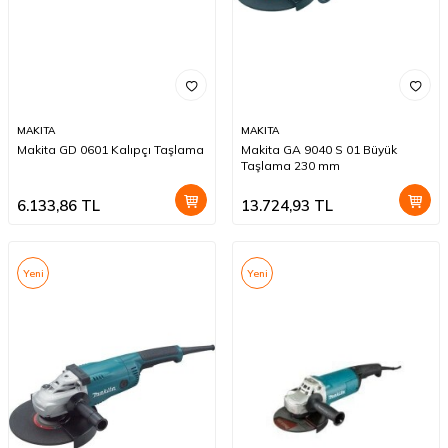
MAKITA
MAKITA
Makita GD 0601 Kalıpçı Taşlama
Makita GA 9040 S 01 Büyük
Taşlama 230 mm
6.133,86
TL
13.724,93
TL
Yeni
Yeni