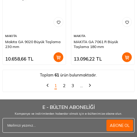
MAKITA
MAKITA
Makita GA 9020 Büyük Taşlama
MAKITA GA 7061 R Büyük
230 mm
Taşlama 180 mm
10.658,66
TL
13.096,22
TL
Toplam
61
ürün bulunmaktadır.
1
2
3
…
E - BÜLTEN ABONELİĞİ
Kampanya ve indirimlerden haberdar olmak için e-bültenimize abone olun.
ABONE OL