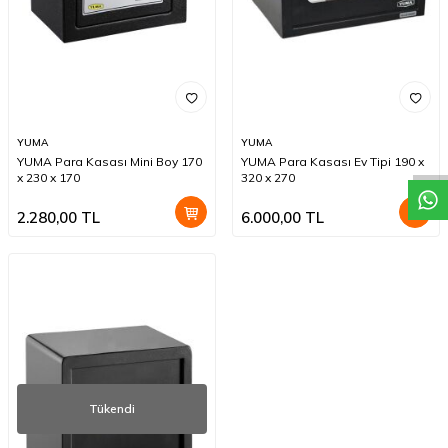
W
h
a
t
a
p
p
D
e
s
t
e
H
a
t
t
YUMA
YUMA
YUMA Para Kasası Mini Boy 170
YUMA Para Kasası Ev Tipi 190 x
x 230 x 170
320 x 270
2.280,00
TL
6.000,00
TL
Tükendi