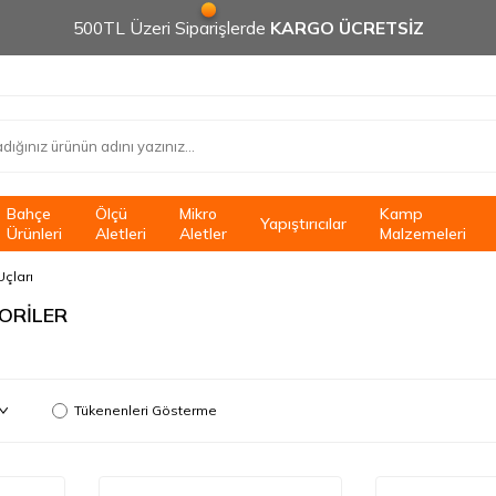
500TL Üzeri Siparişlerde
KARGO ÜCRETSİZ
Bahçe
Ölçü
Mikro
Kamp
Yapıştırıcılar
Ürünleri
Aletleri
Aletler
Malzemeleri
çları
ORİLER
Tükenenleri Gösterme