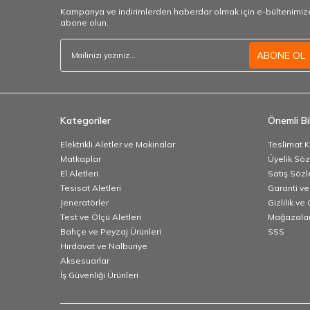
Kampanya ve indirimlerden haberdar olmak için e-bültenimiz
abone olun.
ABONE OL
Kategoriler
Önemli Bil
Elektrikli Aletler ve Makinalar
Teslimat K
Matkaplar
Üyelik Sö
El Aletleri
Satış Söz
Tesisat Aletleri
Garanti ve
Jeneratörler
Gizlilik ve
Test ve Ölçü Aletleri
Mağazalar
Bahçe ve Peyzaj Ürünleri
SSS
Hırdavat ve Nalburiye
Aksesuarlar
İş Güvenliği Ürünleri