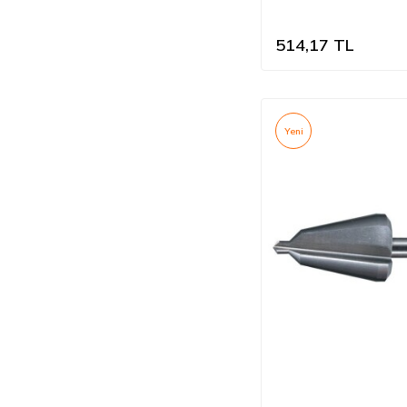
514,17
TL
Yeni