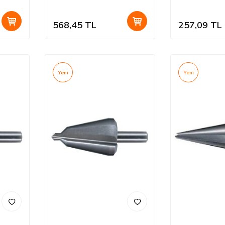
568,45
TL
257,09
TL
Yeni
Yeni