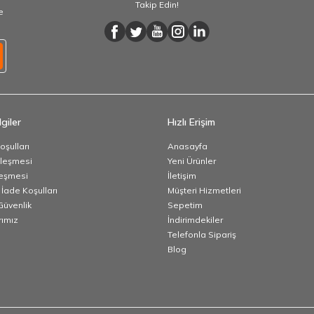
Takip Edin!
e
giler
Hızlı Erişim
oşulları
Anasayfa
zleşmesi
Yeni Ürünler
leşmesi
İletişim
 İade Koşulları
Müşteri Hizmetleri
 Güvenlik
Sepetim
ımız
İndirimdekiler
Telefonla Sipariş
Blog