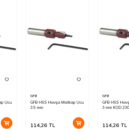
GFB
GFB
ap Ucu
GFB HSS Havşa Matkap Ucu
GFB HSS Havş
3.5 mm
3 mm KOD:23
114,26
TL
114,26
TL