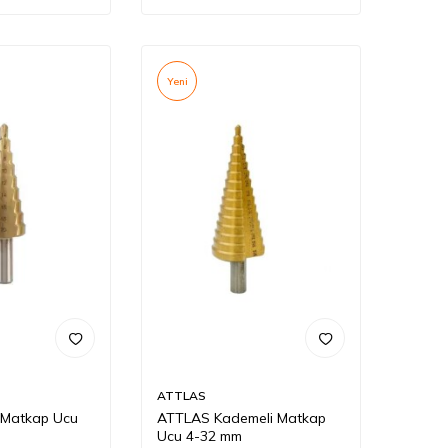
Yeni
ATTLAS
 Matkap Ucu
ATTLAS Kademeli Matkap
Ucu 4-32 mm