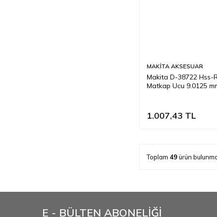
MAKİTA AKSESUAR
Makita D-38722 Hss-
Matkap Ucu 9.0125 mm
1.007,43
TL
Toplam
49
ürün bulunma
E - BÜLTEN ABONELİĞİ