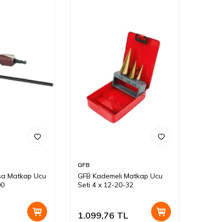
GFB
a Matkap Ucu
GFB Kademeli Matkap Ucu
00
Seti 4 x 12-20-32
1.099,76
TL