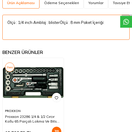
W
h
a
t
a
p
p
D
e
s
t
e
H
a
t
t
Ürün Açıklaması
Ödeme Seçenekleri
Yorumlar
Tavsiye Et
Ölçü : 1/4 inch Amblaj : blisterÖlçü : 8 mm Paket İçeriği:
BENZER ÜRÜNLER
Yeni
PROXXON
Proxxon 23286 1/4 & 1/2 Cırcır
Kollu 65 Parçalı Lokma Ve Bits
Takımı