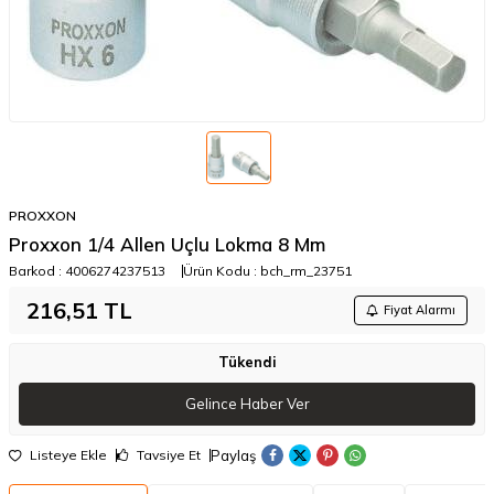
PROXXON
Proxxon 1/4 Allen Uçlu Lokma 8 Mm
Barkod :
4006274237513
Ürün Kodu :
bch_rm_23751
216,51
TL
Fiyat Alarmı
Tükendi
Gelince Haber Ver
Paylaş
Listeye Ekle
Tavsiye Et