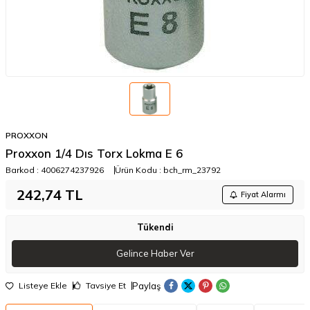
PROXXON
Proxxon 1/4 Dıs Torx Lokma E 6
Barkod :
4006274237926
Ürün Kodu :
bch_rm_23792
242,74
TL
Fiyat Alarmı
Tükendi
Gelince Haber Ver
Paylaş
Listeye Ekle
Tavsiye Et