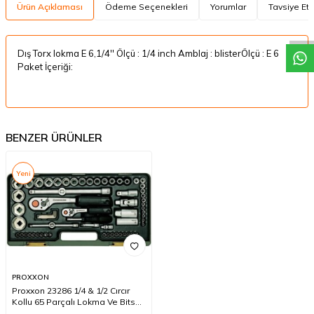
W
h
a
t
a
p
p
D
e
s
t
e
H
a
t
t
Ürün Açıklaması
Ödeme Seçenekleri
Yorumlar
Tavsiye Et
Dış Torx lokma E 6,1/4'' Ölçü : 1/4 inch Amblaj : blisterÖlçü : E 6
Paket İçeriği:
BENZER ÜRÜNLER
Yeni
PROXXON
Proxxon 23286 1/4 & 1/2 Cırcır
Kollu 65 Parçalı Lokma Ve Bits
Takımı