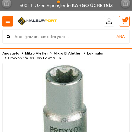
500TL Üzeri Siparişlerde
KARGO ÜCRETSİZ
0
ARA
Anasayfa
Mikro Aletler
Mikro El Aletleri
Lokmalar
Proxxon 1/4 Dıs Torx Lokma E 6