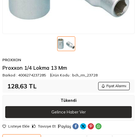
PROXXON
Proxxon 1/4 Lokma 13 Mm
Barkod :
4006274237285
Ürün Kodu :
bch_rm_23728
128,63
TL
Fiyat Alarmı
Tükendi
Gelince Haber Ver
Paylaş
Listeye Ekle
Tavsiye Et