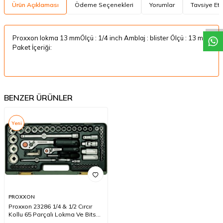
W
h
a
t
a
p
p
D
e
s
t
e
H
a
t
t
Ürün Açıklaması
Ödeme Seçenekleri
Yorumlar
Tavsiye Et
Proxxon lokma 13 mmÖlçü : 1/4 inch Amblaj : blister Ölçü : 13 mm
Paket İçeriği:
BENZER ÜRÜNLER
Yeni
PROXXON
Proxxon 23286 1/4 & 1/2 Cırcır
Kollu 65 Parçalı Lokma Ve Bits
Takımı