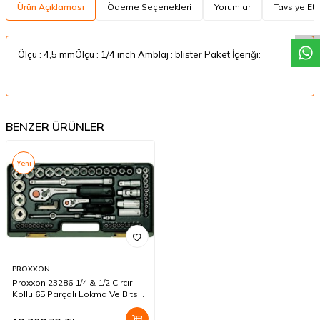
W
h
a
t
a
p
p
D
e
s
t
e
H
a
t
t
Ürün Açıklaması
Ödeme Seçenekleri
Yorumlar
Tavsiye Et
Ölçü : 4,5 mmÖlçü : 1/4 inch Amblaj : blister Paket İçeriği:
BENZER ÜRÜNLER
Yeni
PROXXON
Proxxon 23286 1/4 & 1/2 Cırcır
Kollu 65 Parçalı Lokma Ve Bits
Takımı