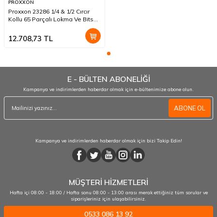
PROXXON
Proxxon 23286 1/4 & 1/2 Cırcır
Kollu 65 Parçalı Lokma Ve Bits
Takımı
12.708,73
TL
E - BÜLTEN ABONELİĞİ
Kampanya ve indirimlerden haberdar olmak için e-bültenimize abone olun.
ABONE OL
Kampanya ve indirimlerden haberdar olmak için bizi Takip Edin!
MÜŞTERİ HİZMETLERİ
Hafta içi 08:00 - 18:00 / Hafta sonu 08:00 - 13:00 arası merak ettiğiniz tüm sorular ve
siparişleriniz için ulaşabilirsiniz.
0533 086 13 92