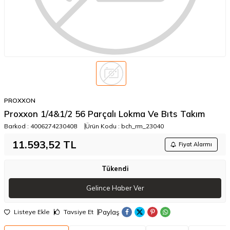
PROXXON
Proxxon 1/4&1/2 56 Parçalı Lokma Ve Bıts Takım
Barkod :
4006274230408
Ürün Kodu :
bch_rm_23040
11.593,52
TL
Fiyat Alarmı
Tükendi
Gelince Haber Ver
Paylaş
Listeye Ekle
Tavsiye Et