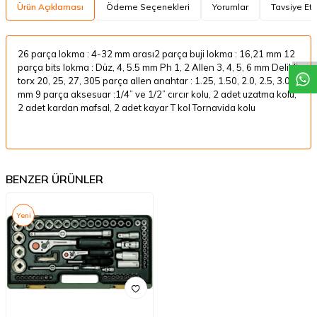
Ürün Açıklaması
Ödeme Seçenekleri
Yorumlar
Tavsiye Et
W
h
a
t
a
p
p
D
e
s
t
e
H
a
t
t
26 parça lokma : 4-32 mm arası2 parça buji lokma : 16,21 mm 12
parça bits lokma : Düz, 4, 5.5 mm Ph 1, 2 Allen 3, 4, 5, 6 mm Delikli
torx 20, 25, 27, 305 parça allen anahtar : 1.25, 1.50, 2.0, 2.5, 3.0
mm 9 parça aksesuar :1/4” ve 1/2” cırcır kolu, 2 adet uzatma kolu,
2 adet kardan mafsal, 2 adet kayar T kol Tornavida kolu
BENZER ÜRÜNLER
Yeni