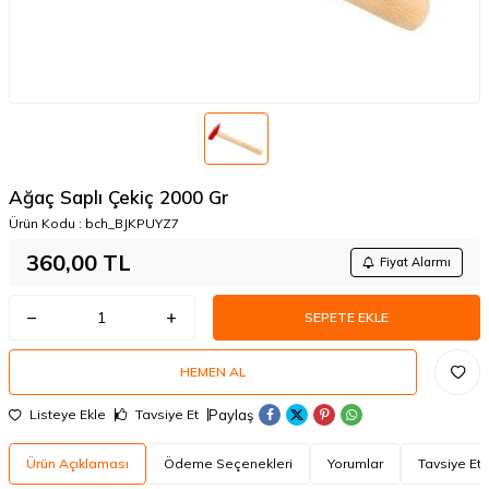
Ağaç Saplı Çekiç 2000 Gr
Ürün Kodu :
bch_BJKPUYZ7
360,00
TL
Fiyat Alarmı
SEPETE EKLE
HEMEN AL
Paylaş
Listeye Ekle
Tavsiye Et
W
h
a
t
a
p
p
D
e
s
t
e
H
a
t
t
Ürün Açıklaması
Ödeme Seçenekleri
Yorumlar
Tavsiye Et