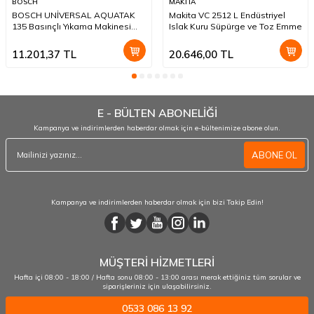
BOSCH
MAKITA
BOSCH UNİVERSAL AQUATAK
Makita VC 2512 L Endüstriyel
135 Basınçlı Yıkama Makinesi
Islak Kuru Süpürge ve Toz Emme
135 Bar
11.201,37
TL
20.646,00
TL
E - BÜLTEN ABONELİĞİ
Kampanya ve indirimlerden haberdar olmak için e-bültenimize abone olun.
ABONE OL
Kampanya ve indirimlerden haberdar olmak için bizi Takip Edin!
MÜŞTERİ HİZMETLERİ
Hafta içi 08:00 - 18:00 / Hafta sonu 08:00 - 13:00 arası merak ettiğiniz tüm sorular ve
siparişleriniz için ulaşabilirsiniz.
0533 086 13 92