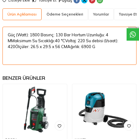
Paylaş
Listeye Ekle
Tavsiye Et
W
h
a
t
a
p
p
D
e
s
t
e
H
a
t
t
Ürün Açıklaması
Ödeme Seçenekleri
Yorumlar
Tavsiye Et
Güç (Watt): 1800 Basınç: 130 Bar Hortum Uzunluğu: 4
MMaksimum Su Sıcaklığı:40 °CVoltaj: 220 Su debisi (l/saat):
420Ölçüler: 26.5 x 29.5 x 56 CMAğırlık: 6900 G
BENZER ÜRÜNLER