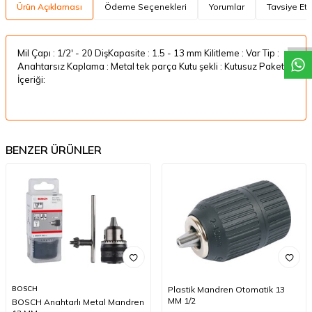
W
h
a
t
a
p
p
D
e
s
t
e
H
a
t
t
Ürün Açıklaması
Ödeme Seçenekleri
Yorumlar
Tavsiye Et
Mil Çapı : 1/2' - 20 DişKapasite : 1.5 - 13 mm Kilitleme : Var Tip :
Anahtarsız Kaplama : Metal tek parça Kutu şekli : Kutusuz Paket
İçeriği:
BENZER ÜRÜNLER
BOSCH
Plastik Mandren Otomatik 13
MM 1/2
BOSCH Anahtarlı Metal Mandren