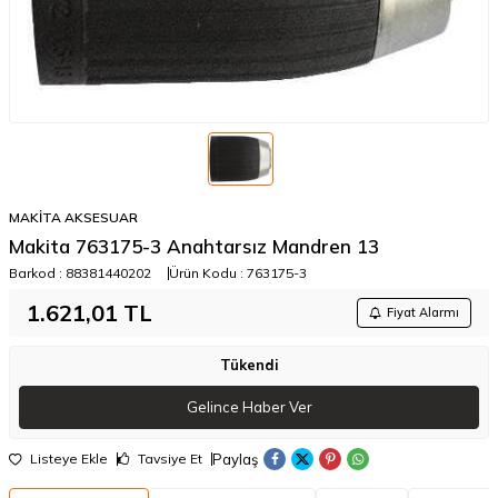
MAKİTA AKSESUAR
Makita 763175-3 Anahtarsız Mandren 13
Barkod :
88381440202
Ürün Kodu :
763175-3
1.621,01
TL
Fiyat Alarmı
Tükendi
Gelince Haber Ver
Paylaş
Listeye Ekle
Tavsiye Et