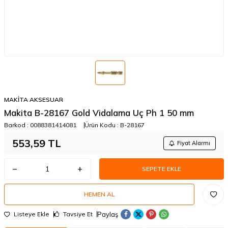
MAKİTA AKSESUAR
Makita B-28167 Gold Vidalama Uç Ph 1 50 mm
Barkod :
0088381414081
Ürün Kodu :
B-28167
553,59
TL
Fiyat Alarmı
SEPETE EKLE
HEMEN AL
Paylaş
Listeye Ekle
Tavsiye Et