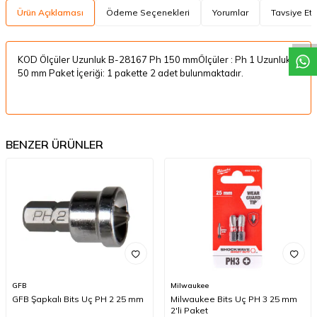
W
h
a
t
a
p
p
D
e
s
t
e
H
a
t
t
Ürün Açıklaması
Ödeme Seçenekleri
Yorumlar
Tavsiye Et
KOD Ölçüler Uzunluk B-28167 Ph 150 mmÖlçüler : Ph 1 Uzunluk :
50 mm Paket İçeriği: 1 pakette 2 adet bulunmaktadır.
BENZER ÜRÜNLER
GFB
Milwaukee
GFB Şapkalı Bits Uç PH 2 25 mm
Milwaukee Bits Uç PH 3 25 mm
2'li Paket