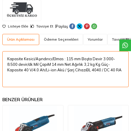
W
h
a
t
a
p
p
D
e
s
t
e
H
a
t
t
Paylaş
Listeye Ekle
Tavsiye Et
Ürün Açıklaması
Ödeme Seçenekleri
Yorumlar
Tavsiye Et
Kapasite Kesici/Aşındırıcı/Elmas : 115 mm Boşta Devir 3.000-
8.500 devir/dk Mil ÇapıM 14 mm Net Ağırlık 3,2 kg Kg Güç-
Kapasite 40 V/4.0 Ah/Li-ion Akü / Şarj CihazıBL 4040 / DC 40 RA
BENZER ÜRÜNLER