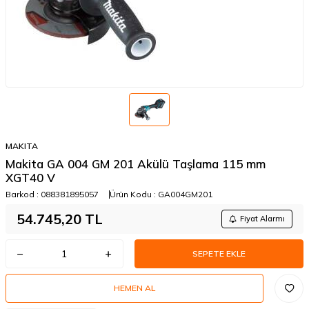
MAKITA
Makita GA 004 GM 201 Akülü Taşlama 115 mm
XGT40 V
Barkod :
088381895057
Ürün Kodu :
GA004GM201
54.745,20
TL
Fiyat Alarmı
SEPETE EKLE
HEMEN AL