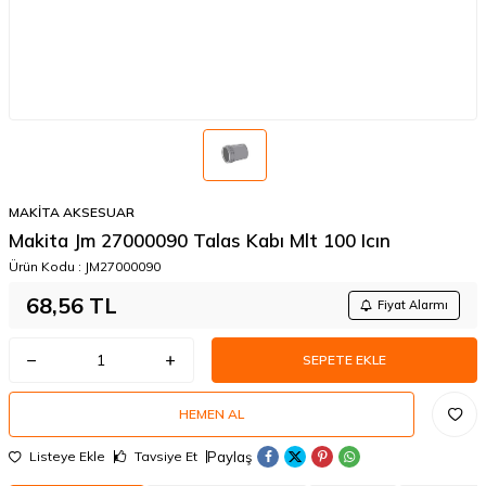
MAKİTA AKSESUAR
Makita Jm 27000090 Talas Kabı Mlt 100 Icın
Ürün Kodu :
JM27000090
68,56
TL
Fiyat Alarmı
SEPETE EKLE
HEMEN AL
Paylaş
Listeye Ekle
Tavsiye Et