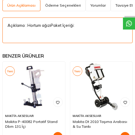
W
h
a
t
a
p
p
D
e
s
t
e
H
a
t
t
Ürün Açıklaması
Ödeme Seçenekleri
Yorumlar
Tavsiye Et
Açıklama : Hortum ağızıPaket İçeriği:
BENZER ÜRÜNLER
Yeni
Yeni
MAKİTA AKSESUAR
MAKİTA AKSESUAR
Makita P-40082 Portatif Stand
Makita Dt 2010 Taşıma Arabası
Dbm 131 İçi
& Su Tankı