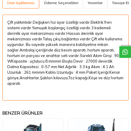
Ürün Açıklaması
Ödeme Seçenekleri
Yorumlar
Tavsiye Et
Çift yalıtımlıdır.Değişken hız ayar özelliği vardır.Elektrik fren
W
h
a
t
a
p
p
D
e
s
t
e
H
a
t
t
sistemi vardır.Yumuşak başlangıç özelliği vardır.3 kademeli
derinlik ayar mekanizması vardır.Hassas derinlik ayar
mekanizması vardır.Talaş çıkış bağlantısı vardır.Çift elle kullanıma
uygundur. Bu sayede yüksek manevra kabiliyetine imkan
sağlar.Ambalaj içeriğinde düz kesim aparatı, hortum aparatı,
hortum ön parçası ve anahtar seti vardır.Sürekli Akım Girişi : 900
WKapasite : uçtutucu:8 mmmm Boşta Devir : 27000 devir/dk
Dalma Kapasitesi : 0-57 mm Net Ağırlık : 3.3 kg Akım : 4.1 Ah
Uzunluk : 261 mmmm Kablo Uzunluğu : 4 mm Paket İçeriği:Kenar
gönye,Anahtarlar,Şablon kılavuzu,Toz kapağı,Köşe ve düz hortum
aparatı
BENZER ÜRÜNLER