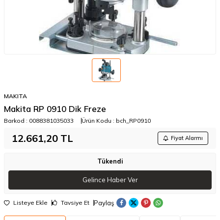
MAKITA
Makita RP 0910 Dik Freze
Barkod :
0088381035033
Ürün Kodu :
bch_RP0910
12.661,20
TL
Fiyat Alarmı
Tükendi
Gelince Haber Ver
Paylaş
Listeye Ekle
Tavsiye Et