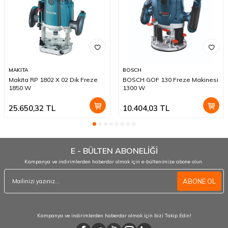
MAKITA
BOSCH
Makita RP 1802 X 02 Dik Freze
BOSCH GOF 130 Freze Makinesi
1850 W
1300 W
25.650,32
TL
10.404,03
TL
E - BÜLTEN ABONELİĞİ
Kampanya ve indirimlerden haberdar olmak için e-bültenimize abone olun.
ABONE OL
Kampanya ve indirimlerden haberdar olmak için bizi Takip Edin!