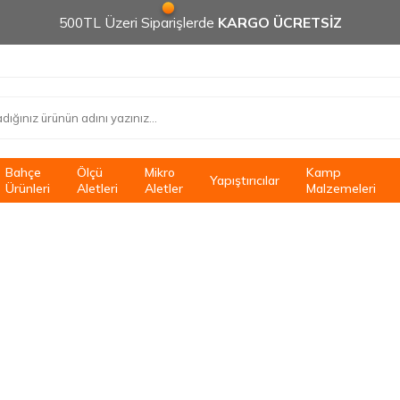
500TL Üzeri Siparişlerde
KARGO ÜCRETSİZ
Bahçe
Ölçü
Mikro
Kamp
Yapıştırıcılar
Ürünleri
Aletleri
Aletler
Malzemeleri