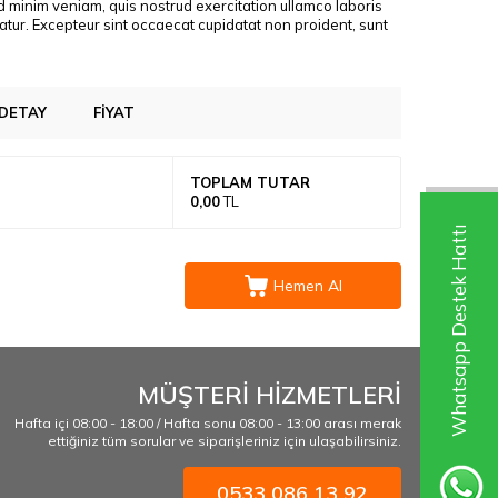
d minim veniam, quis nostrud exercitation ullamco laboris
riatur. Excepteur sint occaecat cupidatat non proident, sunt
DETAY
FIYAT
TOPLAM TUTAR
0,00
TL
Whatsapp Destek Hattı
Hemen Al
MÜŞTERİ HİZMETLERİ
Hafta içi 08:00 - 18:00 / Hafta sonu 08:00 - 13:00 arası merak
ettiğiniz tüm sorular ve siparişleriniz için ulaşabilirsiniz.
0533 086 13 92