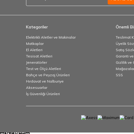
Kategoriler
Önemli Bil
Elektrikli Aletler ve Makinalar
Teslimat K
Matkaplar
Üyelik Sö
El Aletleri
Satış Söz
Tesisat Aletleri
Garanti ve
Jeneratörler
Gizlilik ve
Test ve Ölçü Aletleri
Mağazalar
Bahçe ve Peyzaj Ürünleri
SSS
Hırdavat ve Nalburiye
Aksesuarlar
İş Güvenliği Ürünleri