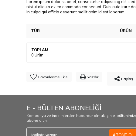
Lorem ipsum dolor sit amet, consectetur adipiscing elit, se
nisi ut aliquip ex ea commodo consequat. Duis aute irure dolo
in culpa qui officia deserunt mollit anim id est laborum.
TÜR
ÜRÜN
TOPLAM
0
Ürün
Favorilerime Ekle
Yazdır
Paylaş
E - BÜLTEN ABONELİĞİ
Kampanya ve indirimlerden haberdar olmak için e-bültenimiz
abone olun.
ABONE OL