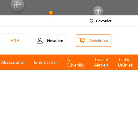
Favoriler
ARA
Hesabım
Sepetim
(
0
)
İş
Tesisat
Trafik
Aksesuarlar
Jeneratörler
Güvenliği
Aletleri
Ürünleri