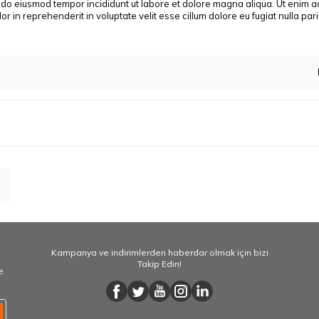
d do eiusmod tempor incididunt ut labore et dolore magna aliqua. Ut enim a
r in reprehenderit in voluptate velit esse cillum dolore eu fugiat nulla pa
Kampanya ve indirimlerden haberdar olmak için bizi
Takip Edin!
e