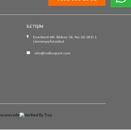
İLETİŞİM
Esenkent Mh. İktibas Sk. No:16-18 D:1
Ümraniye/İstanbul
info@nalburport.com