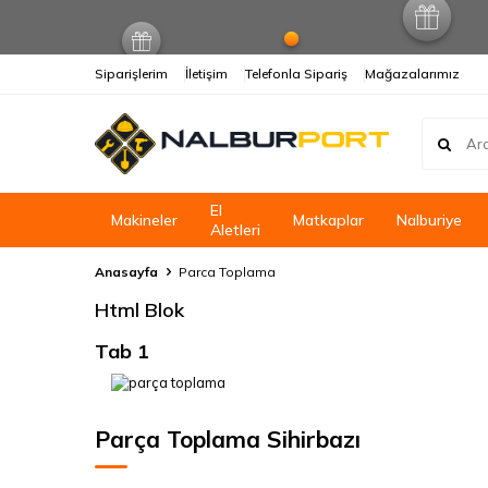
Siparişlerim
İletişim
Telefonla Sipariş
Mağazalarımız
El
Makineler
Matkaplar
Nalburiye
Aletleri
Anasayfa
Parca Toplama
Html Blok
Tab 1
Parça Toplama Sihirbazı