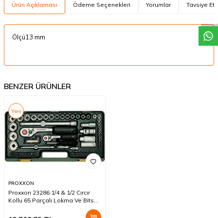
W
h
a
t
a
p
p
D
e
s
t
e
H
a
t
t
Ürün Açıklaması
Ödeme Seçenekleri
Yorumlar
Tavsiye Et
Ölçü13 mm
BENZER ÜRÜNLER
Yeni
PROXXON
Proxxon 23286 1/4 & 1/2 Cırcır
Kollu 65 Parçalı Lokma Ve Bits
Takımı