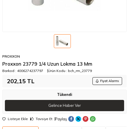
PROXXON
Proxxon 23779 1/4 Uzun Lokma 13 Mm
Barkod :
4006274237797
Ürün Kodu :
bch_rm_23779
202,15
TL
Fiyat Alarmı
Tükendi
Gelince Haber Ver
Paylaş
Listeye Ekle
Tavsiye Et