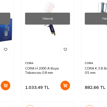
Tükendi
Tük
CORA
CORA
CORA H 2000 A Boya
CORA K 3 B B
Tabancası 0.8 mm
0.5 mm
1.033,49
TL
882,66
TL