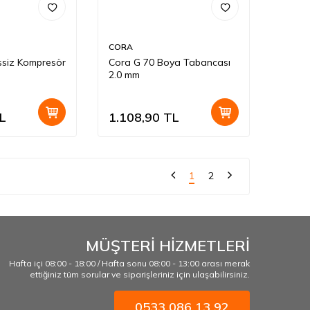
CORA
ssiz Kompresör
Cora G 70 Boya Tabancası
2.0 mm
L
1.108,90
TL
1
2
MÜŞTERİ HİZMETLERİ
Hafta içi 08:00 - 18:00 / Hafta sonu 08:00 - 13:00 arası merak
ettiğiniz tüm sorular ve siparişleriniz için ulaşabilirsiniz.
0533 086 13 92