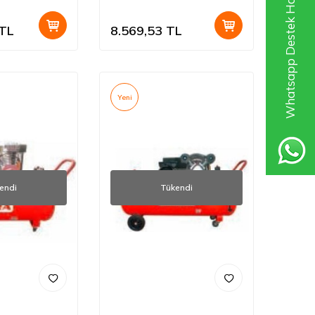
Whatsapp Destek Hattı
TL
8.569,53
TL
Yeni
endi
Tükendi