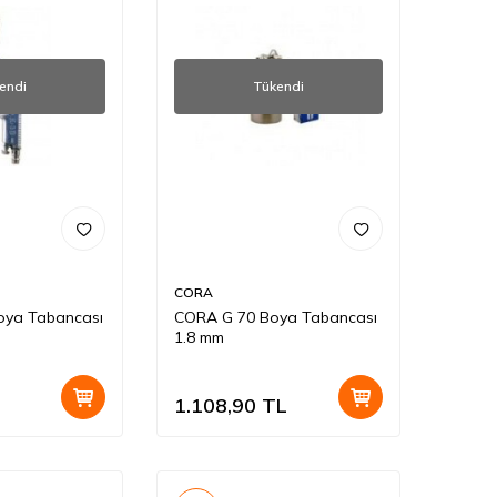
endi
Tükendi
CORA
oya Tabancası
CORA G 70 Boya Tabancası
1.8 mm
1.108,90
TL