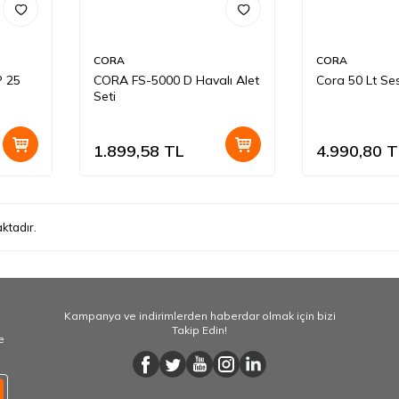
CORA
CORA
P 25
CORA FS-5000 D Havalı Alet
Cora 50 Lt Se
Seti
1.899,58
TL
4.990,80
T
ktadır.
Kampanya ve indirimlerden haberdar olmak için bizi
Takip Edin!
e