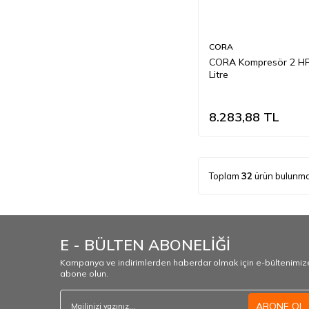
CORA
CORA Kompresör 2 H
Litre
8.283,88
TL
Toplam
32
ürün bulunma
E - BÜLTEN ABONELİĞİ
Kampanya ve indirimlerden haberdar olmak için e-bültenimiz
abone olun.
ABONE OL