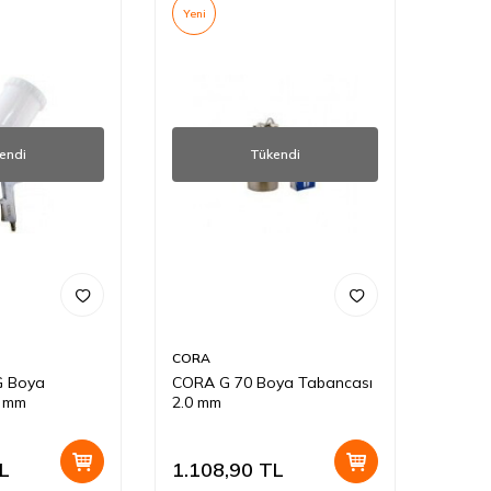
Yeni
endi
Tükendi
CORA
G Boya
CORA G 70 Boya Tabancası
4 mm
2.0 mm
L
1.108,90
TL