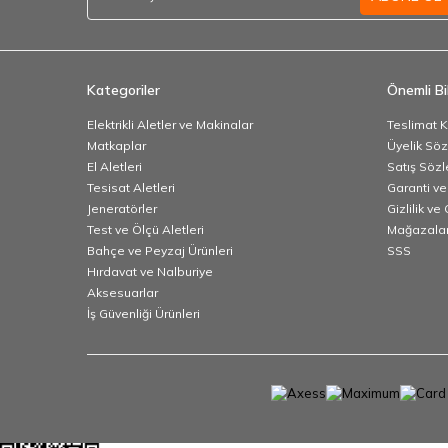
Kategoriler
Önemli Bil
Elektrikli Aletler ve Makinalar
Teslimat K
Matkaplar
Üyelik Sö
El Aletleri
Satış Söz
Tesisat Aletleri
Garanti ve
Jeneratörler
Gizlilik ve
Test ve Ölçü Aletleri
Mağazalar
Bahçe ve Peyzaj Ürünleri
SSS
Hırdavat ve Nalburiye
Aksesuarlar
İş Güvenliği Ürünleri