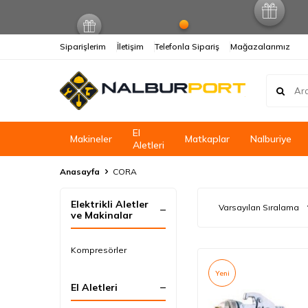
Siparişlerim
İletişim
Telefonla Sipariş
Mağazalarımız
El
Makineler
Matkaplar
Nalburiye
Aletleri
Anasayfa
CORA
Elektrikli Aletler
ve Makinalar
Kompresörler
Yeni
El Aletleri