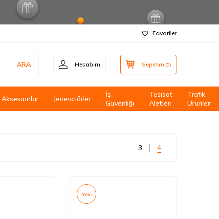
Favoriler
ARA
Hesabım
Sepetim
(
0
)
İş
Tesisat
Trafik
Aksesuarlar
Jeneratörler
Güvenliği
Aletleri
Ürünleri
4
3
Yeni