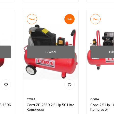
%
40
Yeni
Yeni
Tükendi
Tük
CORA
CORA
-1506
Cora ZB 2550 2.5 Hp 50 Litre
Cora 2.5 Hp 10
Kompresör
Kompresör