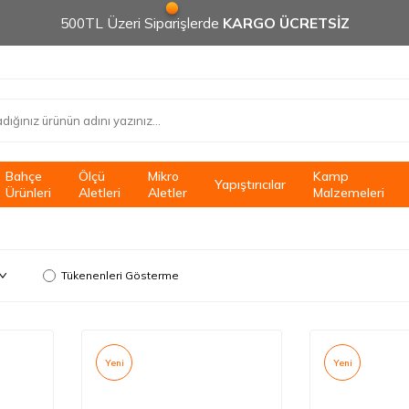
500TL Üzeri Siparişlerde
KARGO ÜCRETSİZ
Bahçe
Ölçü
Mikro
Kamp
Yapıştırıcılar
Ürünleri
Aletleri
Aletler
Malzemeleri
Tükenenleri Gösterme
Yeni
Yeni