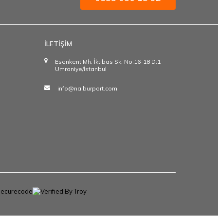
İLETİŞİM
Esenkent Mh. İktibas Sk. No:16-18 D:1
Ümraniye/İstanbul
info@nalburport.com