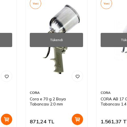
Yeni
Yeni
Tükendi
Tük
CORA
CORA
Cora e 70 g 2 Boya
CORA AB 17 
Tabancası 2.0 mm
Tabancası 1.
871,24
TL
1.561,37
T