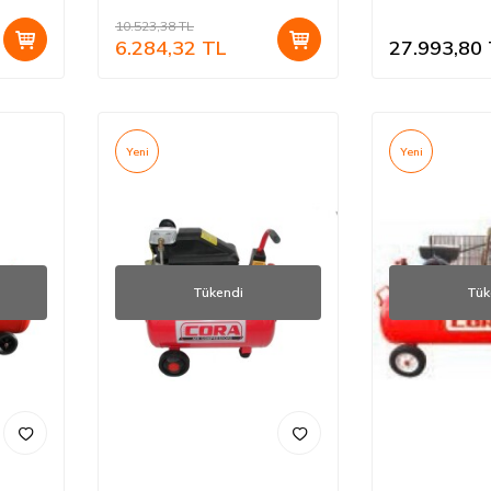
10.523,38
TL
6.284,32
TL
27.993,80
Yeni
Yeni
Tükendi
Tük