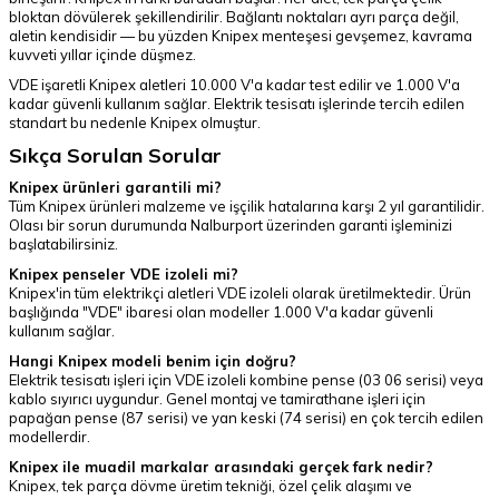
bloktan dövülerek şekillendirilir. Bağlantı noktaları ayrı parça değil,
aletin kendisidir — bu yüzden Knipex menteşesi gevşemez, kavrama
kuvveti yıllar içinde düşmez.
VDE işaretli Knipex aletleri 10.000 V'a kadar test edilir ve 1.000 V'a
kadar güvenli kullanım sağlar. Elektrik tesisatı işlerinde tercih edilen
standart bu nedenle Knipex olmuştur.
Sıkça Sorulan Sorular
Knipex ürünleri garantili mi?
Tüm Knipex ürünleri malzeme ve işçilik hatalarına karşı 2 yıl garantilidir.
Olası bir sorun durumunda Nalburport üzerinden garanti işleminizi
başlatabilirsiniz.
Knipex penseler VDE izoleli mi?
Knipex'in tüm elektrikçi aletleri VDE izoleli olarak üretilmektedir. Ürün
başlığında "VDE" ibaresi olan modeller 1.000 V'a kadar güvenli
kullanım sağlar.
Hangi Knipex modeli benim için doğru?
Elektrik tesisatı işleri için VDE izoleli kombine pense (03 06 serisi) veya
kablo sıyırıcı uygundur. Genel montaj ve tamirathane işleri için
papağan pense (87 serisi) ve yan keski (74 serisi) en çok tercih edilen
modellerdir.
Knipex ile muadil markalar arasındaki gerçek fark nedir?
Knipex, tek parça dövme üretim tekniği, özel çelik alaşımı ve