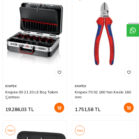
W
h
a
t
a
p
p
D
e
s
t
e
H
a
t
t
KNIPEX
KNIPEX
Knipex 00 21 20 LE Boş Takım
Knipex 70 02 160 Yan Keski 160
Çantası
mm
19.286,03
TL
1.751,58
TL
Yeni
Yeni