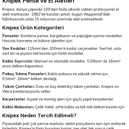
Knipex Pense ve El Aletleri
Knipex, dünya çapında 100'den fazla ülkede satılan profesyonel el
aleti markasıdır. 1882'de kurulan şirket, bugün Wuppertal'daki
fabrikasında yılda 15 milyonun üzerinde alet üretmektedir.
Knipex Ürün Kategorileri
Penseler
:
Kombine pense, kargaburun ve papağan pense modelleri.
Hassas kavrama ve bükme işlemleri için.
Yan Keskiler
:
115mm'den 200mm'e kadar seçenekler. Sert tel, orta
sert tel ve piyano teli kesimi için farklı modeller.
Kablo Sıyırıcılar
:
Manuel ve otomatik modeller. 0,08mm² ile 16mm²
arası iletken kapasitesi.
Pabuç Sıkma Penseleri
:
Kablo pabucu ve yüksük sıkma için.
0,5mm²-16mm² iletken desteği.
Takım Çantaları
:
Dolu ve boş elektrikçi takım çantaları. Knipex ve
Wera kombinasyonlu setler.
Kerpetenler
:
İnşaat ve montaj işleri için güçlü yapılı kerpetenler.
Kablo Makasları
:
Çelik halat, zırhlı kablo ve tek telli iletken kesimi için.
Knipex Neden Tercih Edilmeli?
Piyasadaki pek çok pense markası, aletin parçalarını ayrı ayrı üreterek
birleştirir. Knipex'in farkı buradan başlar: her alet, tek parça çelik