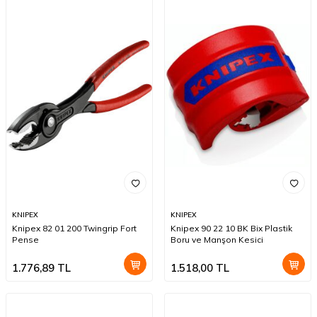
KNIPEX
KNIPEX
Knipex 82 01 200 Twingrip Fort
Knipex 90 22 10 BK Bix Plastik
Pense
Boru ve Manşon Kesici
1.776,89
TL
1.518,00
TL