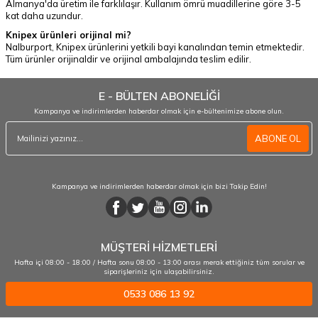
Almanya'da üretim ile farklılaşır. Kullanım ömrü muadillerine göre 3-5
kat daha uzundur.
Knipex ürünleri orijinal mi?
Nalburport, Knipex ürünlerini yetkili bayi kanalından temin etmektedir.
Tüm ürünler orijinaldir ve orijinal ambalajında teslim edilir.
E - BÜLTEN ABONELİĞİ
Kampanya ve indirimlerden haberdar olmak için e-bültenimize abone olun.
ABONE OL
Kampanya ve indirimlerden haberdar olmak için bizi Takip Edin!
MÜŞTERİ HİZMETLERİ
Hafta içi 08:00 - 18:00 / Hafta sonu 08:00 - 13:00 arası merak ettiğiniz tüm sorular ve
siparişleriniz için ulaşabilirsiniz.
0533 086 13 92