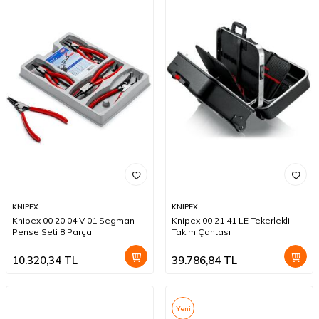
KNIPEX
KNIPEX
Knipex 00 20 04 V 01 Segman
Knipex 00 21 41 LE Tekerlekli
Pense Seti 8 Parçalı
Takım Çantası
10.320,34
TL
39.786,84
TL
Yeni