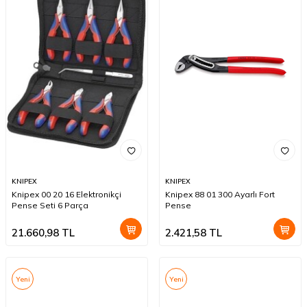
KNIPEX
KNIPEX
Knipex 00 20 16 Elektronikçi
Knipex 88 01 300 Ayarlı Fort
Pense Seti 6 Parça
Pense
21.660,98
TL
2.421,58
TL
Yeni
Yeni