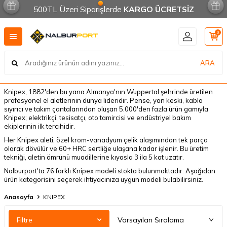
500TL Üzeri Siparişlerde
KARGO ÜCRETSİZ
0
ARA
Knipex, 1882'den bu yana Almanya'nın Wuppertal şehrinde üretilen
profesyonel el aletlerinin dünya lideridir. Pense, yan keski, kablo
sıyırıcı ve takım çantalarından oluşan 5.000'den fazla ürün gamıyla
Knipex; elektrikçi, tesisatçı, oto tamircisi ve endüstriyel bakım
ekiplerinin ilk tercihidir.
Her Knipex aleti, özel krom-vanadyum çelik alaşımından tek parça
olarak dövülür ve 60+ HRC sertliğe ulaşana kadar işlenir. Bu üretim
tekniği, aletin ömrünü muadillerine kıyasla 3 ila 5 kat uzatır.
Nalburport'ta 76 farklı Knipex modeli stokta bulunmaktadır. Aşağıdan
ürün kategorisini seçerek ihtiyacınıza uygun modeli bulabilirsiniz.
Anasayfa
KNIPEX
Filtre