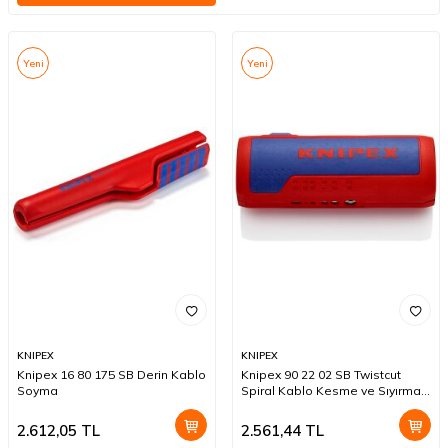
Yeni
Yeni
KNIPEX
KNIPEX
Knipex 16 80 175 SB Derin Kablo
Knipex 90 22 02 SB Twistcut
Soyma
Spiral Kablo Kesme ve Sıyırma
Aleti
2.612,05
TL
2.561,44
TL