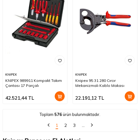
KNIPEX
KNIPEX
KNIPEX 989911 Kompakt Takım
Knipex 95 31 280 Cırcır
Çantası 17 Parçalı
Mekanizmalı Kablo Makası
42.521,44
TL
22.191,12
TL
Toplam
576
ürün bulunmaktadır.
1
2
3
…