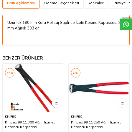
W
h
a
t
a
p
p
D
e
s
t
e
H
a
t
t
Ürün Açıklaması
Ödeme Seçenekleri
Yorumlar
Tavsiye Et
Uzunluk 180 mm Kafa Polisaj Sapİnce İzole Kesme Kapasitesi 2.0
mm Ağırlık 303 gr
BENZER ÜRÜNLER
Yeni
Yeni
KNIPEX
KNIPEX
Knipex 99 11 300 Ağır Hizmet
Knipex 99 11 250 Ağır Hizmet
Betoncu Kerpeteni
Betoncu Kerpeteni