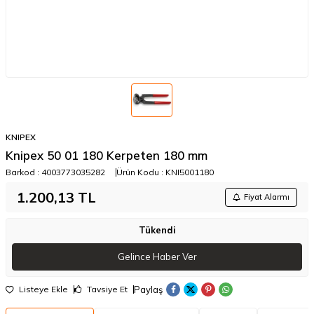
KNIPEX
Knipex 50 01 180 Kerpeten 180 mm
Barkod :
4003773035282
Ürün Kodu :
KNI5001180
1.200,13
TL
Fiyat Alarmı
Tükendi
Gelince Haber Ver
Paylaş
Listeye Ekle
Tavsiye Et