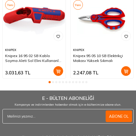
Yeni
Yeni
KNIPEX
KNIPEX
Knipex 16 95 02 SB Kablo
Knipex 95 05 10 SB Elektrikçi
Soyma Aleti Sol Elini Kullananlar
Makası Yüksek Sıkmalı
İçin
3.031,63
TL
2.247,08
TL
E - BÜLTEN ABONELİĞİ
Kampanya ve indirimlerden haberdar olmak için e-bültenimize abone olun.
ABONE OL