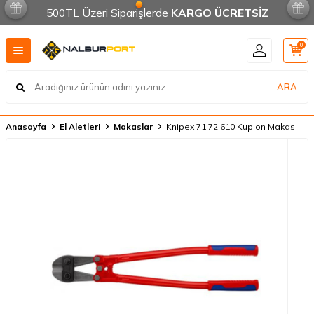
500TL Üzeri Siparişlerde
KARGO ÜCRETSİZ
0
ARA
Anasayfa
El Aletleri
Makaslar
Knipex 71 72 610 Kuplon Makası