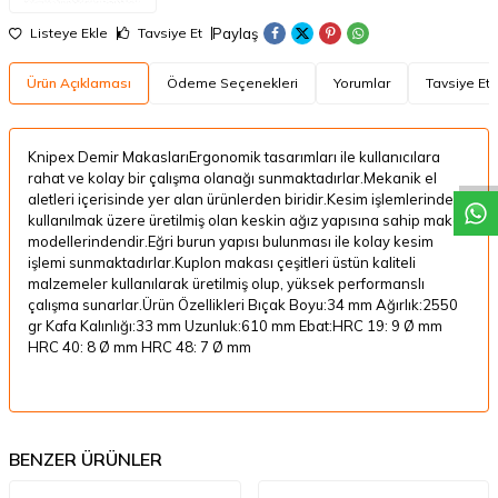
Paylaş
Listeye Ekle
Tavsiye Et
Ürün Açıklaması
Ödeme Seçenekleri
Yorumlar
Tavsiye Et
W
h
a
t
a
p
p
D
e
s
t
e
H
a
t
t
Knipex Demir MakaslarıErgonomik tasarımları ile kullanıcılara
rahat ve kolay bir çalışma olanağı sunmaktadırlar.Mekanik el
aletleri içerisinde yer alan ürünlerden biridir.Kesim işlemlerinde
kullanılmak üzere üretilmiş olan keskin ağız yapısına sahip makas
modellerindendir.Eğri burun yapısı bulunması ile kolay kesim
işlemi sunmaktadırlar.Kuplon makası çeşitleri üstün kaliteli
malzemeler kullanılarak üretilmiş olup, yüksek performanslı
çalışma sunarlar.Ürün Özellikleri Bıçak Boyu:34 mm Ağırlık:2550
gr Kafa Kalınlığı:33 mm Uzunluk:610 mm Ebat:HRC 19: 9 Ø mm
HRC 40: 8 Ø mm HRC 48: 7 Ø mm
BENZER ÜRÜNLER