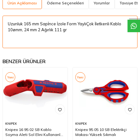
W
h
a
t
a
p
p
D
e
s
t
e
H
a
t
t
Ürün Açıklaması
Ödeme Seçenekleri
Yorumlar
Tavsiye Et
Uzunluk 165 mm Sapİnce İzole Form YaylıÇok İletkenli Kablo
10ømm, 24 mm 2 Ağırlık 111 gr
BENZER ÜRÜNLER
Yeni
Yeni
KNIPEX
KNIPEX
Knipex 16 95 02 SB Kablo
Knipex 95 05 10 SB Elektrikçi
Soyma Aleti Sol Elini Kullananlar
Makası Yüksek Sıkmalı
İçin