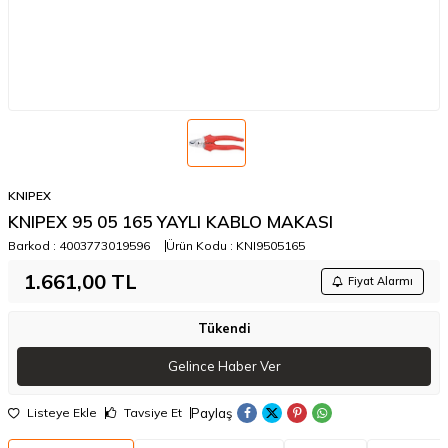
KNIPEX
KNIPEX 95 05 165 YAYLI KABLO MAKASI
Barkod :
4003773019596
Ürün Kodu :
KNI9505165
1.661,00
TL
Fiyat Alarmı
Tükendi
Gelince Haber Ver
Paylaş
Listeye Ekle
Tavsiye Et