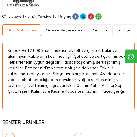
Paylaş
Listeye Ekle
Tavsiye Et
W
h
a
t
a
p
p
D
e
s
t
e
H
a
t
t
Ürün Açıklaması
Ödeme Seçenekleri
Yorumlar
Tavsiye Et
Knipex 95 12 500 kablo makası Tek telli ve çok telli bakır ve
alüminyum kabloların kesilmesi için,Çelik tel ve sert çekilmiş bakır
iletkenler için uygun değildir. Hassas taşlanmış, sertleştirilmiş
kesiciler. Ezmeden düz ve temiz bir şekilde keser. Tek elle
kullanımda kolay kesim. Sıkışmaya karşı korumalı. Ayarlanabilir
vidalı mafsal, kendiliğinden dövülmüş, yağda sertleştirilmiş ve
tavlanmış özel takım çeliği Uzunluk : 500 mm Kafa : Polisaj Sap :
Çift Bileşenli Kalın İzole Kesme Kapasitesi : 27 mm Paket İçeriği:
BENZER ÜRÜNLER