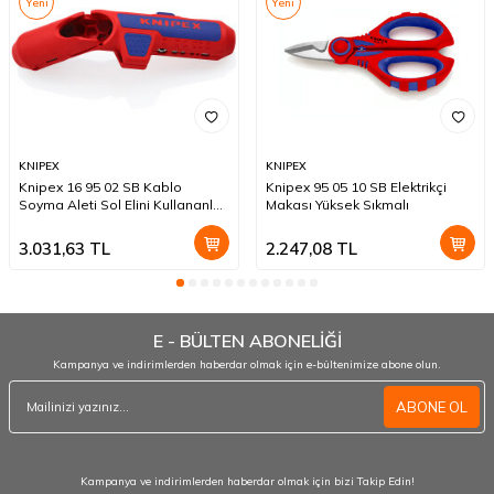
Yeni
Yeni
KNIPEX
KNIPEX
Knipex 16 95 02 SB Kablo
Knipex 95 05 10 SB Elektrikçi
Soyma Aleti Sol Elini Kullananlar
Makası Yüksek Sıkmalı
İçin
3.031,63
TL
2.247,08
TL
E - BÜLTEN ABONELİĞİ
Kampanya ve indirimlerden haberdar olmak için e-bültenimize abone olun.
ABONE OL
Kampanya ve indirimlerden haberdar olmak için bizi Takip Edin!