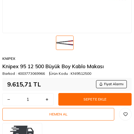
KNIPEX
Knipex 95 12 500 Büyük Boy Kablo Makası
Barkod :
4003773069966
Ürün Kodu :
KNI9512500
9.615,71
TL
Fiyat Alarmı
SEPETE EKLE
HEMEN AL