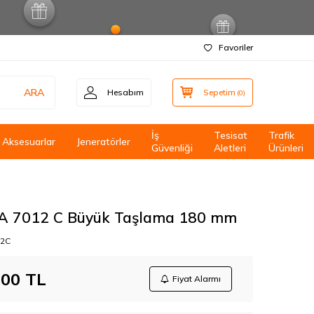
Favoriler
ARA
Hesabım
Sepetim
(
0
)
İş
Tesisat
Trafik
Aksesuarlar
Jeneratörler
Güvenliği
Aletleri
Ürünleri
 7012 C Büyük Taşlama 180 mm
2C
,00
TL
Fiyat Alarmı