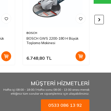
BOSCH
MAKIT
ük
BOSCH GWS 2200-180 H Büyük
Makit
Taşlama Makinesi
Taşla
6.748,80
TL
13.7
MÜŞTERİ HİZMETLERİ
Hafta içi 08:00 - 18:00 / Hafta sonu 08:00 - 13:00 arası merak
ettiğiniz tüm sorular ve siparişleriniz için ulaşabilirsiniz.
0533 086 13 92