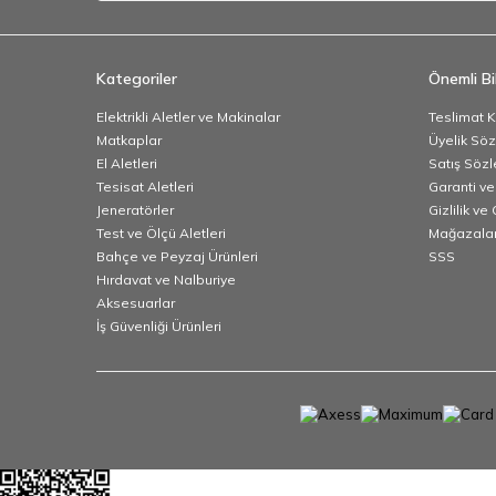
Kategoriler
Önemli Bil
Elektrikli Aletler ve Makinalar
Teslimat K
Matkaplar
Üyelik Sö
El Aletleri
Satış Söz
Tesisat Aletleri
Garanti ve
Jeneratörler
Gizlilik ve
Test ve Ölçü Aletleri
Mağazalar
Bahçe ve Peyzaj Ürünleri
SSS
Hırdavat ve Nalburiye
Aksesuarlar
İş Güvenliği Ürünleri