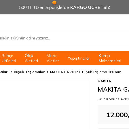
500TL Üzeri Siparişlerde
KARGO ÜCRETSİZ
Bahçe
Ölçü
Mikro
Kamp
Yapıştırıcılar
Ürünleri
Aletleri
Aletler
Malzemeleri
aları
Büyük Taşlamalar
MAKITA GA 7012 C Büyük Taşlama 180 mm
MAKITA
MAKITA GA
Ürün Kodu :
GA701
12.000