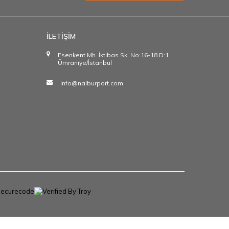
İLETİŞİM
Esenkent Mh. İktibas Sk. No:16-18 D:1
Ümraniye/İstanbul
info@nalburport.com