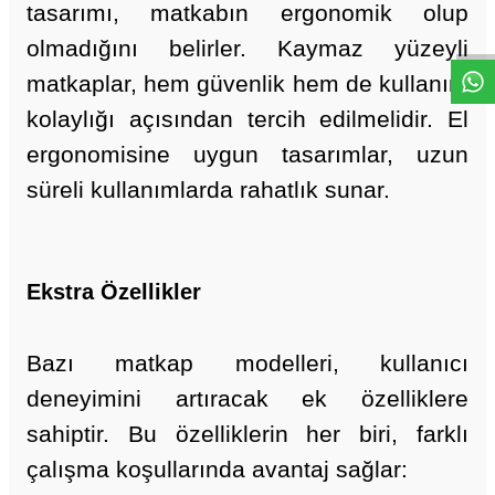
W
h
a
t
a
p
p
D
e
s
t
e
H
a
t
t
tasarımı, matkabın ergonomik olup
olmadığını belirler. Kaymaz yüzeyli
matkaplar, hem güvenlik hem de kullanım
kolaylığı açısından tercih edilmelidir. El
ergonomisine uygun tasarımlar, uzun
süreli kullanımlarda rahatlık sunar.
Ekstra Özellikler
Bazı matkap modelleri, kullanıcı
deneyimini artıracak ek özelliklere
sahiptir. Bu özelliklerin her biri, farklı
çalışma koşullarında avantaj sağlar: