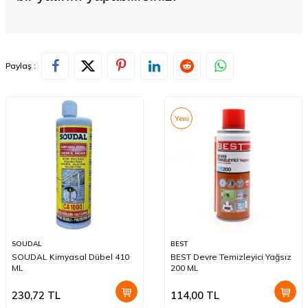
Paylaş :
Yeni
SOUDAL
BEST
SOUDAL Kimyasal Dübel 410
BEST Devre Temizleyici Yağsız
ML
200 ML
230,72
TL
114,00
TL