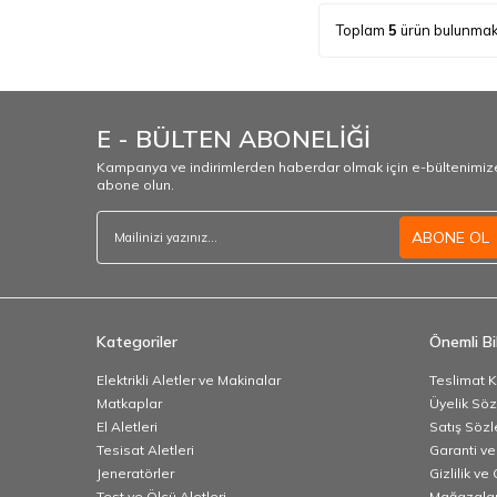
Toplam
5
ürün bulunmak
E - BÜLTEN ABONELİĞİ
Kampanya ve indirimlerden haberdar olmak için e-bültenimiz
abone olun.
ABONE OL
Kategoriler
Önemli Bil
Elektrikli Aletler ve Makinalar
Teslimat K
Matkaplar
Üyelik Sö
El Aletleri
Satış Söz
Tesisat Aletleri
Garanti ve
Jeneratörler
Gizlilik ve
Test ve Ölçü Aletleri
Mağazalar