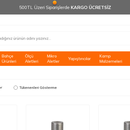
500TL Üzeri Siparişlerde
KARGO ÜCRETSİZ
Bahçe
Ölçü
Mikro
Kamp
Yapıştırıcılar
Ürünleri
Aletleri
Aletler
Malzemeleri
Tükenenleri Gösterme