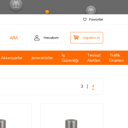
Favoriler
ARA
Hesabım
Sepetim
(
0
)
İş
Tesisat
Trafik
Aksesuarlar
Jeneratörler
Güvenliği
Aletleri
Ürünleri
4
3