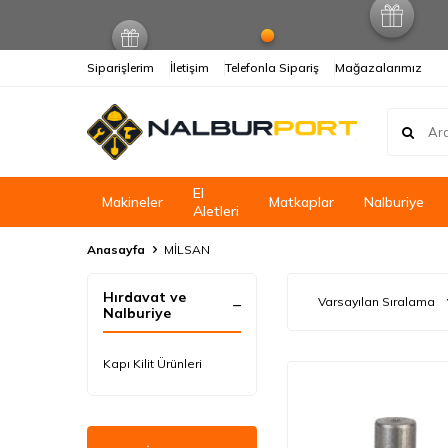
Siparişlerim
İletişim
Telefonla Sipariş
Mağazalarımız
El
Makineler
Matkaplar
Nalburiye
Aletleri
Anasayfa
MİLSAN
Hırdavat ve
Nalburiye
Kapı Kilit Ürünleri