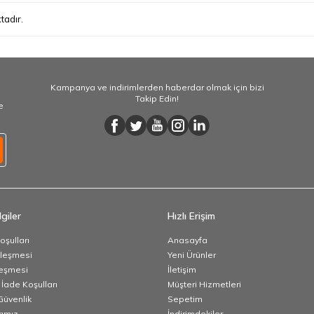
tadır.
Kampanya ve indirimlerden haberdar olmak için bizi
Takip Edin!
e
giler
Hızlı Erişim
oşulları
Anasayfa
zleşmesi
Yeni Ürünler
leşmesi
İletişim
 İade Koşulları
Müşteri Hizmetleri
 Güvenlik
Sepetim
ımız
İndirimdekiler