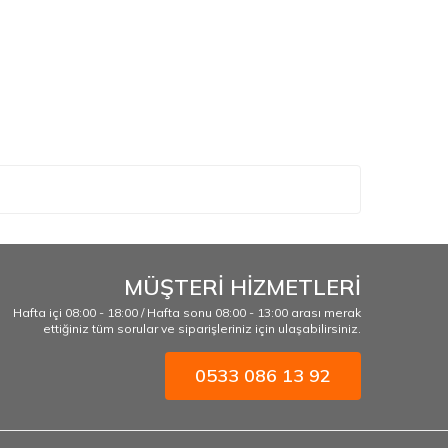
MÜŞTERİ HİZMETLERİ
Hafta içi 08:00 - 18:00 / Hafta sonu 08:00 - 13:00 arası merak
ettiğiniz tüm sorular ve siparişleriniz için ulaşabilirsiniz.
0533 086 13 92