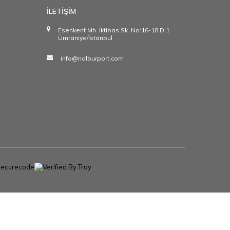
İLETİŞİM
Esenkent Mh. İktibas Sk. No:16-18 D:1
Ümraniye/İstanbul
info@nalburport.com