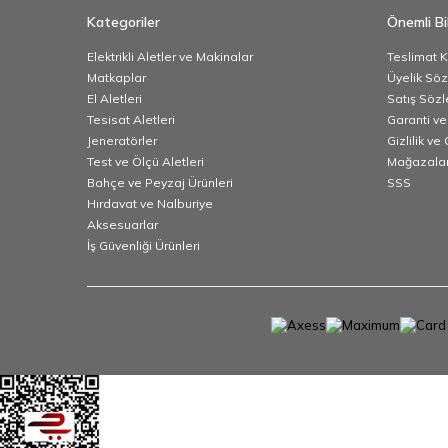
Kategoriler
Önemli Bil
Elektrikli Aletler ve Makinalar
Teslimat K
Matkaplar
Üyelik Sö
El Aletleri
Satış Söz
Tesisat Aletleri
Garanti ve
Jeneratörler
Gizlilik ve
Test ve Ölçü Aletleri
Mağazalar
Bahçe ve Peyzaj Ürünleri
SSS
Hırdavat ve Nalburiye
Aksesuarlar
İş Güvenliği Ürünleri