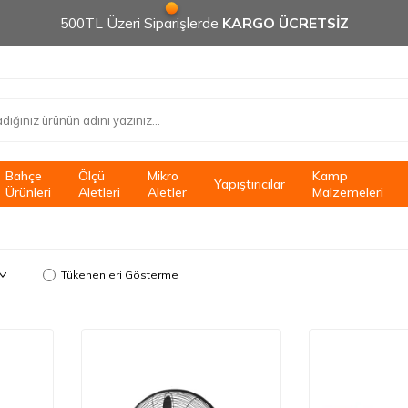
500TL Üzeri Siparişlerde
KARGO ÜCRETSİZ
Bahçe
Ölçü
Mikro
Kamp
Yapıştırıcılar
Ürünleri
Aletleri
Aletler
Malzemeleri
Tükenenleri Gösterme