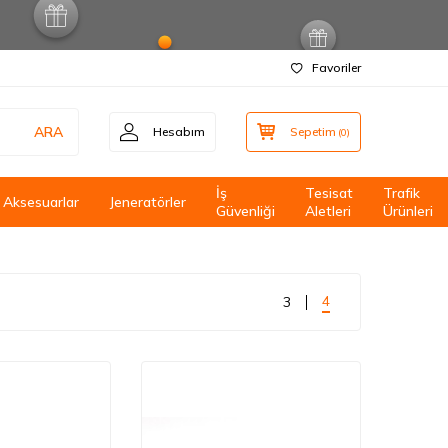
Favoriler
ARA
Hesabım
Sepetim
(
0
)
İş
Tesisat
Trafik
Aksesuarlar
Jeneratörler
Güvenliği
Aletleri
Ürünleri
4
3