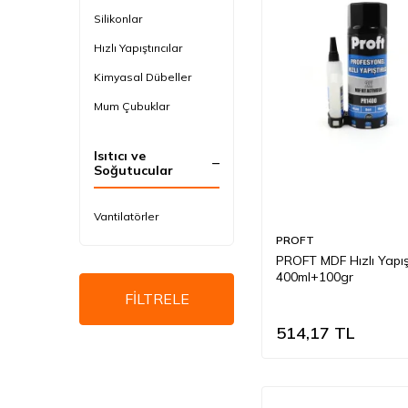
Silikonlar
Hızlı Yapıştırıcılar
Kimyasal Dübeller
Mum Çubuklar
Isıtıcı ve
Soğutucular
Vantilatörler
PROFT
PROFT MDF Hızlı Yapışt
400ml+100gr
FİLTRELE
514,17
TL