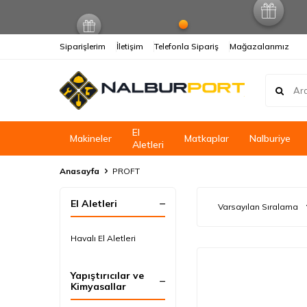
Siparişlerim
İletişim
Telefonla Sipariş
Mağazalarımız
El
Makineler
Matkaplar
Nalburiye
Aletleri
Anasayfa
PROFT
El Aletleri
Havalı El Aletleri
Yapıştırıcılar ve
Kimyasallar