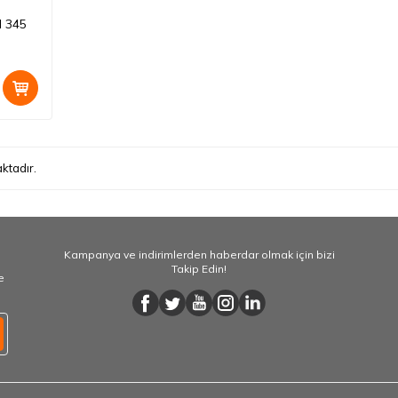
l 345
ktadır.
Kampanya ve indirimlerden haberdar olmak için bizi
Takip Edin!
e