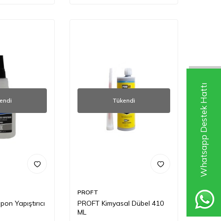
Whatsapp Destek Hattı
endi
Tükendi
PROFT
on Yapıştırıcı
PROFT Kimyasal Dübel 410
ML