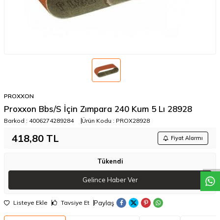
PROXXON
Proxxon Bbs/S İçin Zımpara 240 Kum 5 Lı 28928
Barkod :
4006274289284
Ürün Kodu :
PROX28928
W
h
a
t
a
p
p
D
e
s
t
e
H
a
t
t
418,80
TL
Fiyat Alarmı
Tükendi
Gelince Haber Ver
Paylaş
Listeye Ekle
Tavsiye Et