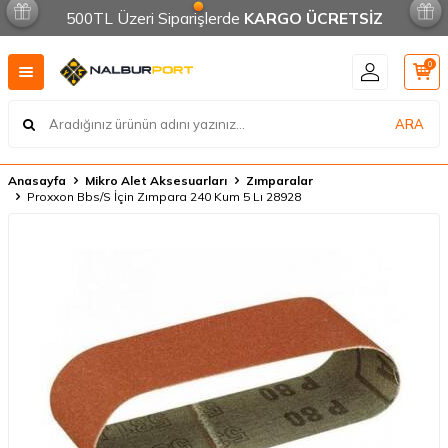
500TL Üzeri Siparişlerde
KARGO ÜCRETSİZ
0
ARA
Anasayfa
Mikro Alet Aksesuarları
Zımparalar
Proxxon Bbs/S İçin Zımpara 240 Kum 5 Lı 28928