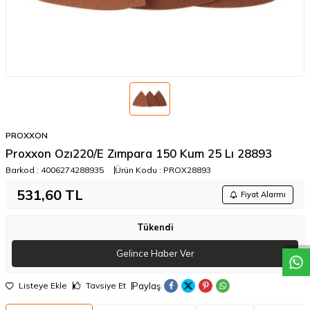
PROXXON
Proxxon Ozı220/E Zımpara 150 Kum 25 Lı 28893
Barkod :
4006274288935
Ürün Kodu :
PROX28893
531,60
TL
W
h
a
t
a
p
p
D
e
s
t
e
H
a
t
t
Fiyat Alarmı
Tükendi
Gelince Haber Ver
Paylaş
Listeye Ekle
Tavsiye Et