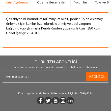
Ürün Açıklaması
Ödeme Seçenekleri
Yorumlar
Tavsiye Et
Çok dayanıklı korundum (alüminyum oksit) pedler.Erken aşınmayı
önlemek için kumlar özel olarak işlenmiş ve özel zımpara
kağıdına yapıştırılmıştır.Kendiliğinden yapışkanlı.Kum : 150 kum
Paket İçeriği: 25 ADET
E - BÜLTEN ABONELİĞİ
Kampanya ve indirimlerden haberdar olmak için e-bültenimize abone olun.
ABONE OL
Kampanya ve indirimlerden haberdar olmak için bizi Takip Edin!