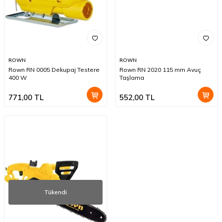
ROWN
ROWN
Rown RN 0005 Dekupaj Testere
Rown RN 2020 115 mm Avuç
400 W
Taşlama
771,00
TL
552,00
TL
Tükendi