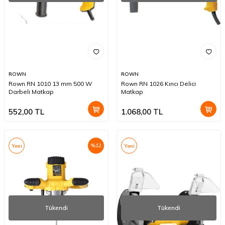
ROWN
ROWN
Rown RN 1010 13 mm 500 W
Rown RN 1026 Kırıcı Delici
Darbeli Matkap
Matkap
552,00
TL
1.068,00
TL
%
12
Yeni
Yeni
Tükendi
Tükendi