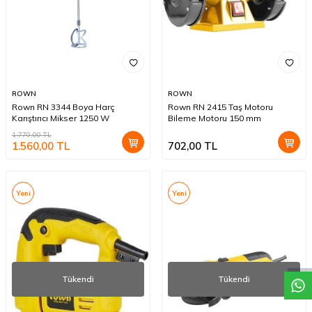
ROWN
ROWN
Rown RN 3344 Boya Harç
Rown RN 2415 Taş Motoru
Karıştırıcı Mikser 1250 W
Bileme Motoru 150 mm
1.770,00
TL
1.560,00
TL
702,00
TL
Yeni
Yeni
W
h
a
t
a
p
p
D
e
s
t
e
H
a
t
t
Tükendi
Tükendi