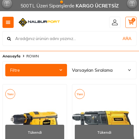
500TL Üzeri Siparişlerde
KARGO ÜCRETSİZ
0
ARA
Anasayfa
ROWN
Filtre
Yeni
Yeni
Tükendi
Tükendi