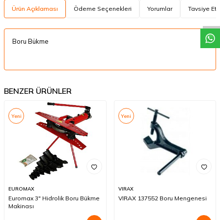
W
h
a
t
a
p
p
D
e
s
t
e
H
a
t
t
Ürün Açıklaması
Ödeme Seçenekleri
Yorumlar
Tavsiye Et
Boru Bükme
BENZER ÜRÜNLER
Yeni
Yeni
EUROMAX
VIRAX
Euromax 3" Hidrolik Boru Bükme
VIRAX 137552 Boru Mengenesi
Makinası