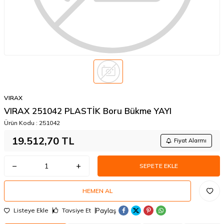
VIRAX
VIRAX 251042 PLASTİK Boru Bükme YAYI
Ürün Kodu :
251042
19.512,70
TL
Fiyat Alarmı
SEPETE EKLE
HEMEN AL
Paylaş
Listeye Ekle
Tavsiye Et